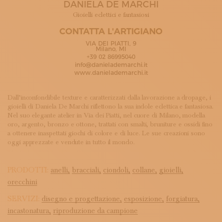
DANIELA DE MARCHI
ISCRIVITI ALLA NEWSLETTER
SOSTIENICI
Gioielli eclettici e fantasiosi
MAGAZINE
CONTATTA L'ARTIGIANO
TUTTI I CONTENUTI
VIA DEI PIATTI, 9
NEWS
Milano, MI
+39 02 86995040
INTERVISTE
info@danielademarchi.it
ITINERARI
www.danielademarchi.it
ISCRIVITI
LOGIN
Dall’inconfondibile texture e caratterizzati dalla lavorazione a dropage, i
gioielli di Daniela De Marchi riflettono la sua indole eclettica e fantasiosa.
Nel suo elegante atelier in Via dei Piatti, nel cuore di Milano, modella
oro, argento, bronzo e ottone, trattati con smalti, bruniture e ossidi fino
a ottenere inaspettati giochi di colore e di luce. Le sue creazioni sono
oggi apprezzate e vendute in tutto il mondo.
PRODOTTI:
anelli,
bracciali,
ciondoli,
collane,
gioielli,
orecchini
SERVIZI:
disegno e progettazione,
esposizione,
forgiatura,
incastonatura,
riproduzione da campione