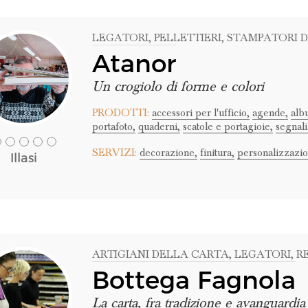
LEGATORI
, PELLETTIERI
, STAMPATORI D
Atanor
Un crogiolo di forme e colori
PRODOTTI:
accessori per l'ufficio,
agende,
alb
portafoto,
quaderni,
scatole e portagioie,
segnali
SERVIZI:
decorazione,
finitura,
personalizzazio
Illasi
ARTIGIANI DELLA CARTA
, LEGATORI
, 
Bottega Fagnola
La carta, fra tradizione e avanguardia