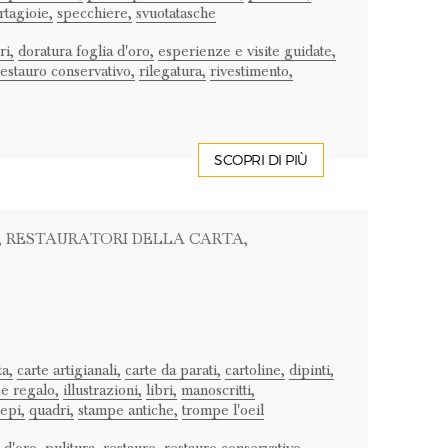
rtagioie,
specchiere,
svuotatasche
ri,
doratura foglia d'oro,
esperienze e visite guidate,
restauro conservativo,
rilegatura,
rivestimento,
SCOPRI DI PIÙ
, RESTAURATORI DELLA CARTA
,
a,
carte artigianali,
carte da parati,
cartoline,
dipinti,
ee regalo,
illustrazioni,
libri,
manoscritti,
epi,
quadri,
stampe antiche,
trompe l'oeil