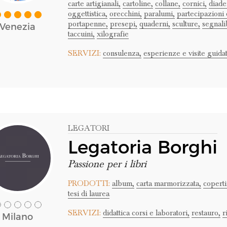
carte artigianali,
cartoline,
collane,
cornici,
diade
oggettistica,
orecchini,
paralumi,
partecipazioni 
portapenne,
presepi,
quaderni,
sculture,
segnali
Venezia
taccuini,
xilografie
SERVIZI:
consulenza,
esperienze e visite guidat
LEGATORI
Legatoria Borghi
Passione per i libri
PRODOTTI:
album,
carta marmorizzata,
coperti
tesi di laurea
SERVIZI:
didattica corsi e laboratori,
restauro,
r
Milano