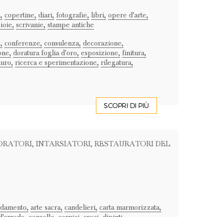
,
copertine,
diari,
fotografie,
libri,
opere d'arte,
ioie,
scrivanie,
stampe antiche
,
conferenze,
consulenza,
decorazione,
one,
doratura foglia d'oro,
esposizione,
finitura,
auro,
ricerca e sperimentazione,
rilegatura,
SCOPRI DI PIÙ
ORATORI
, INTARSIATORI
, RESTAURATORI DEL
edamento,
arte sacra,
candelieri,
carta marmorizzata,