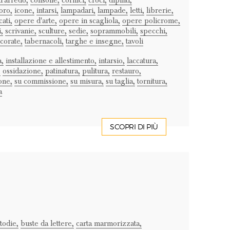
'arredo,
consolle,
cornici,
croci,
dipinti,
oro,
icone,
intarsi,
lampadari,
lampade,
letti,
librerie,
cati,
opere d'arte,
opere in scagliola,
opere policrome,
i,
scrivanie,
sculture,
sedie,
soprammobili,
specchi,
corate,
tabernacoli,
targhe e insegne,
tavoli
a,
installazione e allestimento,
intarsio,
laccatura,
,
ossidazione,
patinatura,
pulitura,
restauro,
one,
su commissione,
su misura,
su taglia,
tornitura,
a
SCOPRI DI PIÙ
todie,
buste da lettere,
carta marmorizzata,