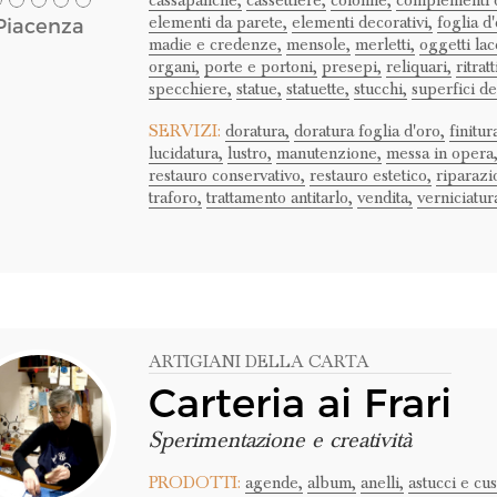
cassapanche,
cassettiere,
colonne,
complementi d
elementi da parete,
elementi decorativi,
foglia d'
Piacenza
madie e credenze,
mensole,
merletti,
oggetti lac
organi,
porte e portoni,
presepi,
reliquari,
ritratt
specchiere,
statue,
statuette,
stucchi,
superfici de
SERVIZI:
doratura,
doratura foglia d'oro,
finitur
lucidatura,
lustro,
manutenzione,
messa in opera
restauro conservativo,
restauro estetico,
riparazi
traforo,
trattamento antitarlo,
vendita,
verniciatur
ARTIGIANI DELLA CARTA
Carteria ai Frari
Sperimentazione e creatività
PRODOTTI:
agende,
album,
anelli,
astucci e cus