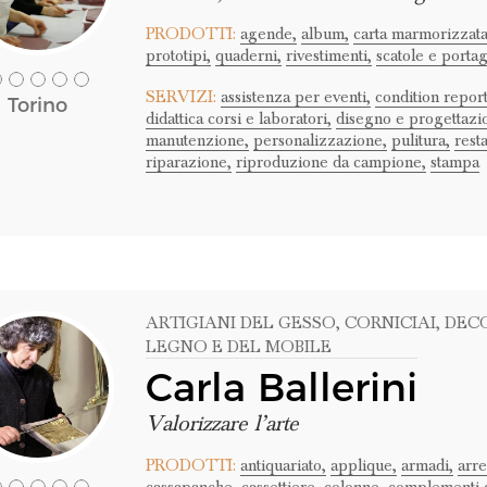
PRODOTTI:
agende,
album,
carta marmorizzata
prototipi,
quaderni,
rivestimenti,
scatole e portag
SERVIZI:
assistenza per eventi,
condition report
Torino
didattica corsi e laboratori,
disegno e progettazi
manutenzione,
personalizzazione,
pulitura,
rest
riparazione,
riproduzione da campione,
stampa
ARTIGIANI DEL GESSO
, CORNICIAI
, DEC
LEGNO E DEL MOBILE
Carla Ballerini
Valorizzare l’arte
PRODOTTI:
antiquariato,
applique,
armadi,
arr