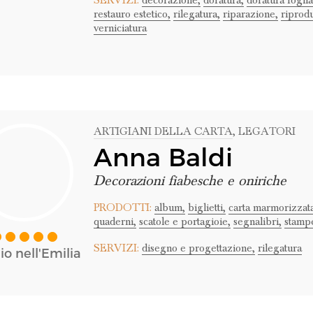
SERVIZI:
decorazione,
doratura,
doratura foglia
restauro estetico,
rilegatura,
riparazione,
riprod
verniciatura
ARTIGIANI DELLA CARTA
, LEGATORI
Anna Baldi
Decorazioni fiabesche e oniriche
PRODOTTI:
album,
biglietti,
carta marmorizzata
quaderni,
scatole e portagioie,
segnalibri,
stampe
SERVIZI:
disegno e progettazione,
rilegatura
o nell'Emilia