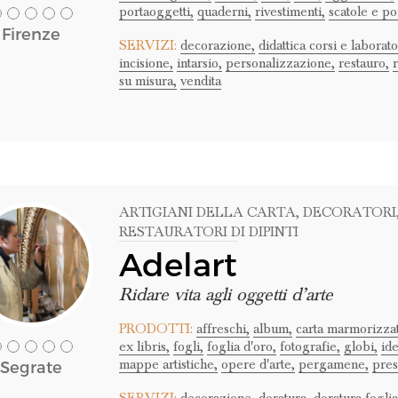
portaoggetti,
quaderni,
rivestimenti,
scatole e po
Firenze
SERVIZI:
decorazione,
didattica corsi e laborato
incisione,
intarsio,
personalizzazione,
restauro,
su misura,
vendita
ARTIGIANI DELLA CARTA
, DECORATORI
RESTAURATORI DI DIPINTI
Adelart
Ridare vita agli oggetti d’arte
PRODOTTI:
affreschi,
album,
carta marmorizzat
ex libris,
fogli,
foglia d'oro,
fotografie,
globi,
id
mappe artistiche,
opere d'arte,
pergamene,
pres
Segrate