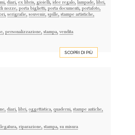
mi,
diari,
ex libris,
gioielli,
idee regalo,
lampade,
libri,
di nozze,
porta biglietti,
porta documenti,
portafoto,
bri,
serigrafie,
souvenir,
spille,
stampe artistiche,
e,
personalizzazione,
stampa,
vendita
SCOPRI DI PIÙ
ne,
diari,
libri,
oggettistica,
quaderni,
stampe antiche,
ilegatura,
riparazione,
stampa,
su misura