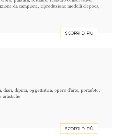
 d'oro,
pulitura,
restauro,
restauro conservativo,
uzione da campione,
riproduzione modelli d'epoca,
SCOPRI DI PIÙ
,
diari,
dipinti,
oggettistica,
opere d'arte,
portafoto,
 artistiche
SCOPRI DI PIÙ