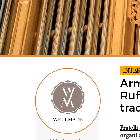
INTE
Arm
Ruf
tra
Fratelli
organi 