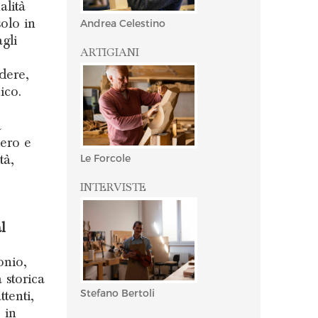
alità
solo in
Andrea Celestino
agli
ARTIGIANI
dere,
ico.
a
iero e
tà,
Le Forcole
INTERVISTE
l
onio,
 storica
Stefano Bertoli
tenti,
 in