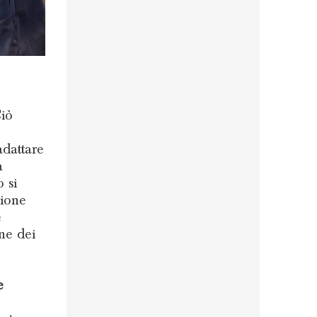
Ciò
adattare
a
 si
zione
e
one dei
e