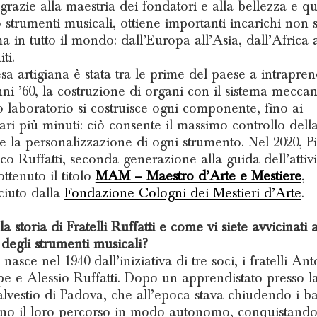
grazie alla maestria dei fondatori e alla bellezza e qu
o strumenti musicali, ottiene importanti incarichi non 
ma in tutto il mondo: dall’Europa all’Asia, dall’Africa 
ti.
sa artigiana è stata tra le prime del paese a intrapren
nni ’60, la costruzione di organi con il sistema meccan
o laboratorio si costruisce ogni componente, fino ai
lari più minuti: ciò consente il massimo controllo dell
 e la personalizzazione di ogni strumento. Nel 2020, P
co Ruffatti, seconda generazione alla guida dell’attivi
ttenuto il titolo
MAM – Maestro d’Arte e Mestiere
,
ciuto dalla
Fondazione Cologni dei Mestieri d’Arte
.
a storia di Fratelli Ruffatti e come vi siete avvicinati a
egli strumenti musicali?
 nasce nel 1940 dall’iniziativa di tre soci, i fratelli Ant
e e Alessio Ruffatti. Dopo un apprendistato presso la
alvestio di Padova, che all’epoca stava chiudendo i bat
ono il loro percorso in modo autonomo, conquistando