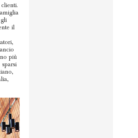
lienti.
amiglia
gli
nte il
atori,
lancio
ano più
 sparsi
liano,
lia,