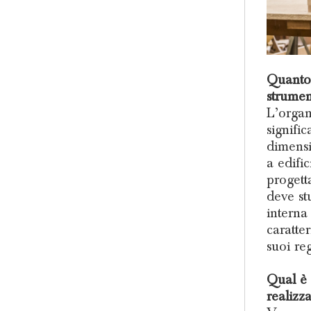
Quanto 
strumen
L’organ
signific
dimensi
a edifi
progett
deve st
interna 
caratte
suoi reg
Qual è 
realizz