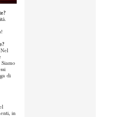
te?
tà.
o!
e?
 Nel
e
. Siamo
ssi
ga di
el
enti, in