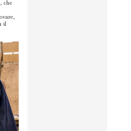
, che
ovare,
 il