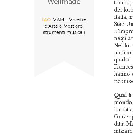
Wellmade
tempo, 
dei lor
Italia, 
TAG:
MAM - Maestro
Stati Uni
d'Arte e Mestiere,
L’impre
strumenti musicali
negli a
Nel lor
partico
qualità
Frances
hanno o
riconos
Qual è l
mondo d
La ditta
Giusepp
ditta M
iniziar