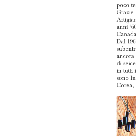
poco te
Grazie 
Artigian
anni ‘6
Canada e
Dal 196
subentr
ancora 
di seic
in tutti
sono In
Corea, 