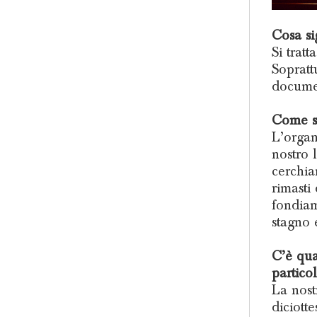
Cosa si
Si trat
Sopratt
documen
Come si
L’organ
nostro 
cerchia
rimasti 
fondiam
stagno 
C’è qua
partico
La nost
diciott