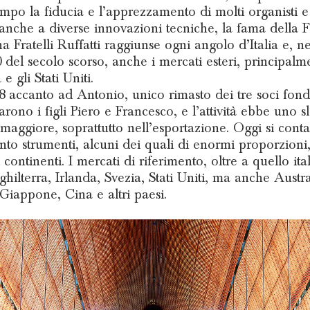
mpo la fiducia e l’apprezzamento di molti organisti e c
anche a diverse innovazioni tecniche, la fama della F
a Fratelli Ruffatti raggiunse ogni angolo d’Italia e, ne
0 del secolo scorso, anche i mercati esteri, principalme
 gli Stati Uniti.
8 accanto ad Antonio, unico rimasto dei tre soci fond
arono i figli Piero e Francesco, e l’attività ebbe uno s
maggiore, soprattutto nell’esportazione. Oggi si cont
ento strumenti, alcuni dei quali di enormi proporzioni,
 i continenti. I mercati di riferimento, oltre a quello ita
ghilterra, Irlanda, Svezia, Stati Uniti, ma anche Austra
Giappone, Cina e altri paesi.