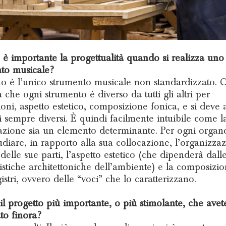
è importante la progettualità quando si realizza uno
to musicale?
o è l’unico strumento musicale non standardizzato. 
a che ogni strumento è diverso da tutti gli altri per
oni, aspetto estetico, composizione fonica, e si deve 
ci sempre diversi. È quindi facilmente intuibile come l
azione sia un elemento determinante. Per ogni organo
udiare, in rapporto alla sua collocazione, l’organizza
delle sue parti, l’aspetto estetico (che dipenderà dall
ristiche architettoniche dell’ambiente) e la composizi
istri, ovvero delle “voci” che lo caratterizzano.
il progetto più importante, o più stimolante, che avet
ato finora?