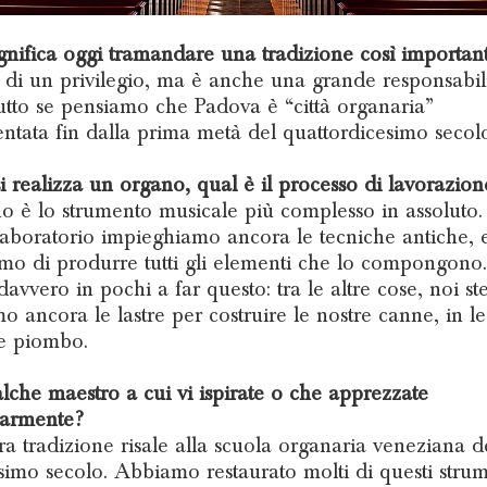
gnifica oggi tramandare una tradizione così importan
ta di un privilegio, ma è anche una grande responsabili
utto se pensiamo che Padova è “città organaria”
tata fin dalla prima metà del quattordicesimo secol
 realizza un organo, qual è il processo di lavorazion
o è lo strumento musicale più complesso in assoluto.
laboratorio impieghiamo ancora le tecniche antiche, 
mo di produrre tutti gli elementi che lo compongono
davvero in pochi a far questo: tra le altre cose, noi ste
o ancora le lastre per costruire le nostre canne, in le
e piombo.
lche maestro a cui vi ispirate o che apprezzate
larmente?
ra tradizione risale alla scuola organaria veneziana d
esimo secolo. Abbiamo restaurato molti di questi strum