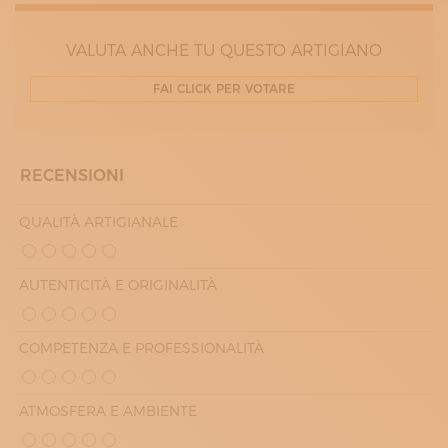
MARTEDÌ
09:00 - 12:30
VALUTA ANCHE TU QUESTO ARTIGIANO
15:00 - 19:00
MERCOLEDÌ
09:00 - 12:30
FAI CLICK PER VOTARE
15:00 - 19:00
GIOVEDÌ
09:00 - 12:30
15:00 - 19:00
VENERDÌ
RECENSIONI
09:00 - 12:30
15:00 - 19:00
QUALITÀ ARTIGIANALE
AUTENTICITÀ E ORIGINALITÀ
COMPETENZA E PROFESSIONALITÀ
ATMOSFERA E AMBIENTE