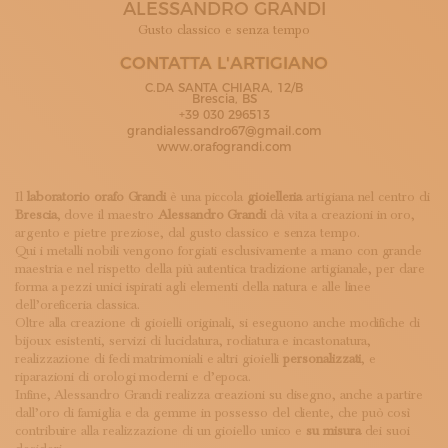
ALESSANDRO GRANDI
ISCRIVITI ALLA NEWSLETTER
SOSTIENICI
Gusto classico e senza tempo
MAGAZINE
CONTATTA L'ARTIGIANO
TUTTI I CONTENUTI
C.DA SANTA CHIARA, 12/B
NEWS
Brescia, BS
+39 030 296513
INTERVISTE
grandialessandro67@gmail.com
ITINERARI
www.orafograndi.com
ISCRIVITI
LOGIN
Il
laboratorio orafo Grandi
è una piccola
gioielleria
artigiana nel centro di
Brescia
, dove il maestro
Alessandro Grandi
dà vita a creazioni in oro,
argento e pietre preziose, dal gusto classico e senza tempo.
Qui i metalli nobili vengono forgiati esclusivamente a mano con grande
maestria e nel rispetto della più autentica tradizione artigianale, per dare
forma a pezzi unici ispirati agli elementi della natura e alle linee
dell’oreficeria classica.
Oltre alla creazione di gioielli originali, si eseguono anche modifiche di
bijoux esistenti, servizi di lucidatura, rodiatura e incastonatura,
realizzazione di fedi matrimoniali e altri gioielli
personalizzati
, e
riparazioni di orologi moderni e d’epoca.
Infine, Alessandro Grandi realizza creazioni su disegno, anche a partire
dall’oro di famiglia e da gemme in possesso del cliente, che può così
contribuire alla realizzazione di un gioiello unico e
su misura
dei suoi