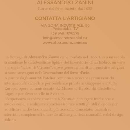
ALESSANDRO ZANINI
ISCRIVITI ALLA NEWSLETTER
SOSTIENICI
L'arte del ferro battuto dal 1655
MAGAZINE
CONTATTA L'ARTIGIANO
TUTTI I CONTENUTI
VIA ZONA INDUSTRIALE, 90
NEWS
Pederobba, TV
+39 349 1076579
INTERVISTE
info@alessandrozanini.eu
ITINERARI
www.alessandrozanini.eu
ISCRIVITI
LOGIN
La bottega di
Alessandro Zanini
viene fondata nel 1655: fino a un secolo
fa mantiene le caratteristiche tipiche del laboratorio di un
fabbro
, un vero
e proprio “antro di Vulcano”, dove generazioni di apprendisti e artigiani
si sono susseguiti nella
lavorazione del ferro d’arte
.
A partire dagli anni ’90 l’atelier comincia a ricevere i primi incarichi
internazionali: cancellate per residenze private in Giappone e in tutta
Europa, opere commissionate dal Museo di Kyoto, dal Castello di
Ligny e per diverse ville in Svizzera.
L’esperienza secolare consente a Zanini di coniugare tradizione e
innovazione, e realizzare creazioni ispirate a tutti gli stili d’epoca per
soddisfare anche la domanda più ricercata. Cancellate, balaustre,
inferriate, complementi d’arredo all’insegna della manualità e del design
italiano.