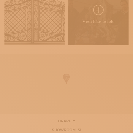
Vedi tutte le foto
ORARI:
LUNEDÌ
SHOWROOM: SÌ
08:00 - 12:00