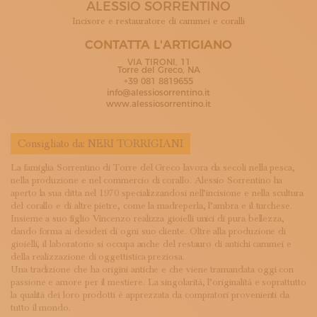
ALESSIO SORRENTINO
ISCRIVITI ALLA NEWSLETTER
SOSTIENICI
Incisore e restauratore di cammei e coralli
MAGAZINE
CONTATTA L'ARTIGIANO
TUTTI I CONTENUTI
VIA TIRONI, 11
NEWS
Torre del Greco, NA
+39 081 8819655
INTERVISTE
info@alessiosorrentino.it
ITINERARI
www.alessiosorrentino.it
ISCRIVITI
LOGIN
Consigliato da:
NERI TORRIGIANI
La famiglia Sorrentino di Torre del Greco lavora da secoli nella pesca,
nella produzione e nel commercio di corallo. Alessio Sorrentino ha
aperto la sua ditta nel 1970 specializzandosi nell’incisione e nella scultura
del corallo e di altre pietre, come la madreperla, l’ambra e il turchese.
Insieme a suo figlio Vincenzo realizza gioielli unici di pura bellezza,
dando forma ai desideri di ogni suo cliente. Oltre alla produzione di
gioielli, il laboratorio si occupa anche del restauro di antichi cammei e
della realizzazione di oggettistica preziosa.
Una tradizione che ha origini antiche e che viene tramandata oggi con
passione e amore per il mestiere. La singolarità, l’originalità e soprattutto
la qualità dei loro prodotti è apprezzata da compratori provenienti da
tutto il mondo.