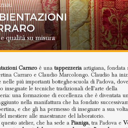
ZIERI
BIENTAZIONI
RRARO
e qualità su misura
tazioni Carraro
è una
tappezzeria
artigiana, fondata 
rtina Carraro e Claudio Marcolongo. Claudio ha iniz
e nelle più importanti botteghe-scuola di Padova, dov
o insegnate le tecniche tradizionali dell’arte della
eria: una formazione di eccellenza che è diventata u
aggiunto nella manifattura che ha fondato successiva
ertina, e che gli ha permesso di insegnare a sua volta
 del mestiere alle maestranze del laboratorio.
 questo atelier, che ha sede a
Pianiga
, tra Padova e
V