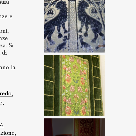
sura
enze e
oni,
enze
za. Si
 di
tano la
redo,
e,
e,
azione,