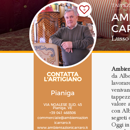
TAPPEZ
0
AM
CA
Lusso 
Ambien
CONTATTA
da Albe
L'ARTIGIANO
lavorar
venivan
Pianiga
tappezz
valore 
VIA NOALESE SUD, 45
Pianiga, VE
con Alb
+39 041 468506
segreti
commerciale@ambientazion
icarraro.it
Oggi in
www.ambientazionicarraro.it