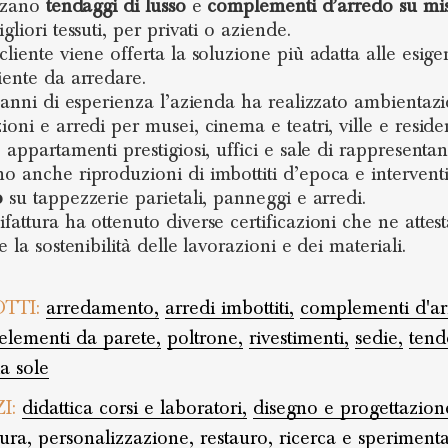
zzano
tendaggi di lusso
e
complementi d’arredo su mi
gliori tessuti, per privati o aziende.
cliente viene offerta la soluzione più adatta alle esig
iente da arredare.
i anni di esperienza l’azienda ha realizzato ambientazi
ioni e arredi per musei, cinema e teatri, ville e resid
 appartamenti prestigiosi, uffici e sale di rappresentan
o anche riproduzioni di imbottiti d’epoca e interventi
o
su tappezzerie parietali, panneggi e arredi.
fattura ha ottenuto diverse certificazioni che ne attes
e la sostenibilità delle lavorazioni e dei materiali.
TTI:
arredamento,
arredi imbottiti,
complementi d'ar
elementi da parete,
poltrone,
rivestimenti,
sedie,
tend
a sole
ZI:
didattica corsi e laboratori,
disegno e progettazion
ura,
personalizzazione,
restauro,
ricerca e speriment