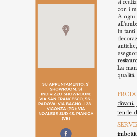
si reali
con i mi
A ogni 
all’amb
In tant
decoraz
antiche,
eseguon
restaur
La mani
qualità 
SU APPUNTAMENTO: SÌ
SHOWROOM: SÌ
PRODO
INDIRIZZO SHOWROOM:
VIA SAN FRANCESCO, 56 -
divani,
PADOVA; VIA BAGNOLI 28 -
VIGONZA (PD); VIA
tende d
NOALESE SUD 43, PIANIGA
(VE)
SERVI
imbottit