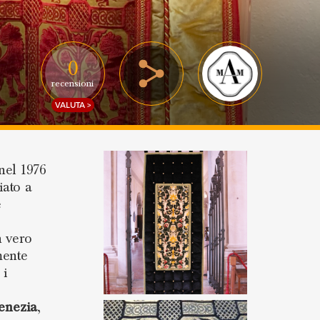
0
recensioni
VALUTA >
nel 1976
iato a
e
n vero
mente
 i
enezia
,