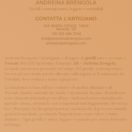
ANDREINA BRENGOLA
ISCRIVITI ALLA NEWSLETTER
SOSTIENICI
Gioielli contemporanei, leggeri e sostenibili
MAGAZINE
CONTATTA L'ARTIGIANO
TUTTI I CONTENUTI
VIA SANTA CROCE, 180/A
NEWS
Venezia, VE
+39 339 496 3749
INTERVISTE
info@andreinabrengola.com
ITINERARI
andreinabrengola.com
ISCRIVITI
LOGIN
Andreina Brengola
è un’artigiana e designer di
gioielli
nata e cresciuta a
Venezia
. Nel 2013 ha fondato il marchio
AB – Andreina Brengola
,
avviando una ricerca personale nel campo del gioiello contemporaneo.
Lavora nel suo studio privato affacciato sulla laguna, in Fondamenta dei
Tolentini, dove realizza a mano ogni pezzo.
La sua pratica si basa sull’uso esclusivo di anelli in alluminio e fili
d’acciaio elastici, materiali che studia e sperimenta da anni. Gli anelli non
sono elementi industriali pronti all’uso: Andreina li ricava manualmente
aprendo catene, ottenendo così componenti tutti leggermente diversi tra
loro. Non parte da disegni preparatori, ma lascia che il processo manuale
guidi la forma finale, accettando l’imperfezione come valore e tratto
distintivo. Ogni gioiello è unico, leggero e pensato per essere indossato
nel tempo.