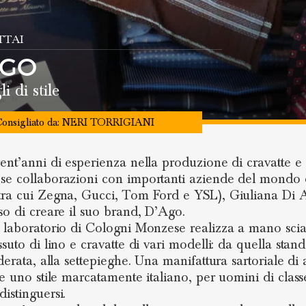
TTAI
AGO
i di stile
onsigliato da:
NERI TORRIGIANI
ent’anni di esperienza nella produzione di cravatte e
e collaborazioni con importanti aziende del mondo 
ra cui Zegna, Gucci, Tom Ford e YSL), Giuliana Di 
so di creare il suo brand, D’Ago.
 laboratorio di Cologni Monzese realizza a mano scia
suto di lino e cravatte di vari modelli: da quella stand
derata, alla settepieghe. Una manifattura sartoriale di 
 e uno stile marcatamente italiano, per uomini di clas
istinguersi.