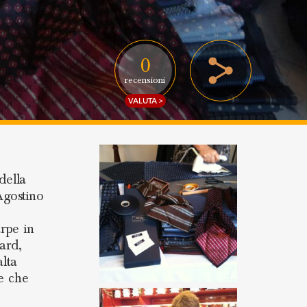
0
recensioni
VALUTA >
della
Agostino
rpe in
ard,
alta
se che