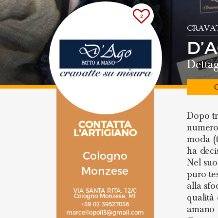
2
CRAVA
D’
Dettagl
C
Dopo tr
CONTATTA
numeros
L'ARTIGIANO
moda (t
ha deci
Cologno
Nel suo
Monzese
puro tes
alla sfo
VIA SANTA RITA, 12/C
qualità
Cologno Monzese, MI
+39 02 39527036
amano d
marcellopoli3@gmail.com