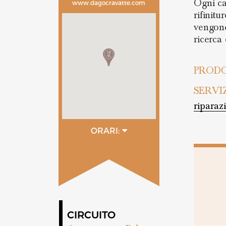
Ogni ca
www.dagocravatte.com
rifinitu
vengono
ricerca 
PRODO
SERVI
riparaz
ORARI:
9:00 - 19:00
CIRCUITO