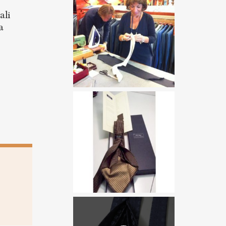
ali
a