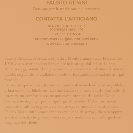
FAUSTO RIPANI
ISCRIVITI ALLA NEWSLETTER
SOSTIENICI
Passione per la tradizione e il territorio
MAGAZINE
CONTATTA L'ARTIGIANO
TUTTI I CONTENUTI
VIA DEL CASTELLO, 3
NEWS
Montegranaro, FM
+39 333 1074536
INTERVISTE
customerservice@faustoripani.com
ITINERARI
www.faustoripani.com
ISCRIVITI
LOGIN
Fausto Ripani apre la sua calzoleria a Montegranaro nelle Marche nel
1978, dopo aver appreso il mestiere in bottega dall’età di 14 anni.
Ancora oggi, aiutato dal figlio Andrea, crea a mano calzature di altissima
qualità, seguendo la tradizione locale e ricercando innovazione in ogni
modello.
Le sue scarpe sono realizzate con materiali naturali ed ecocompatibili di
prima scelta, certificati sin dalle fasi iniziali di concia: questo permette di
ottenere un comfort e una traspirazione ottimale del piede. Nella
lavorazione impiega quattro tipologie di cucitura: blake, mocassino
originale o tubolare, goodyear e norvegese montati e cuciti a mano.
Fausto Ripani offre principalmente due linee di scarpe, classica oppure
sneaker casual, che possono essere personalizzate secondo gusti ed
esigenze del cliente.