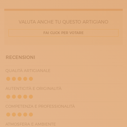
15:00 - 19:00
MERCOLEDÌ
08:00 - 12:00
15:00 - 19:00
VALUTA ANCHE TU QUESTO ARTIGIANO
GIOVEDÌ
08:00 - 12:00
FAI CLICK PER VOTARE
15:00 - 19:00
VENERDÌ
08:00 - 12:00
15:00 - 19:00
SABATO
RECENSIONI
08:00 - 12:00
15:00 - 19:00
QUALITÀ ARTIGIANALE
AUTENTICITÀ E ORIGINALITÀ
COMPETENZA E PROFESSIONALITÀ
ATMOSFERA E AMBIENTE