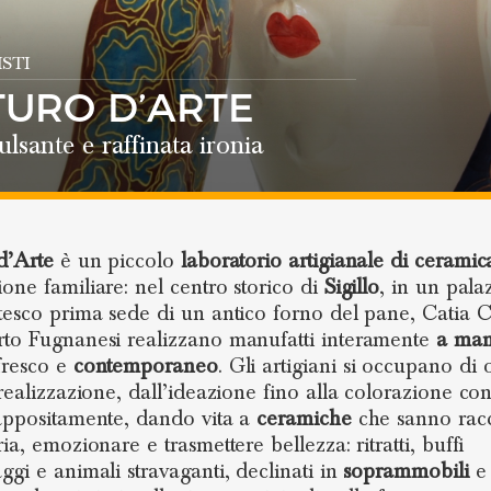
STI
TURO D’ARTE
ulsante e raffinata ironia
d’Arte
è un piccolo
laboratorio artigianale di ceramic
one familiare: nel centro storico di
Sigillo
, in un pala
tesco prima sede di un antico forno del pane, Catia 
to Fugnanesi realizzano manufatti interamente
a ma
resco e
contemporaneo
. Gli artigiani si occupano di 
 realizzazione, dall’ideazione fino alla colorazione con
appositamente, dando vita a
ceramiche
che sanno rac
ia, emozionare e trasmettere bellezza: ritratti, buffi
ggi e animali stravaganti, declinati in
soprammobili
e