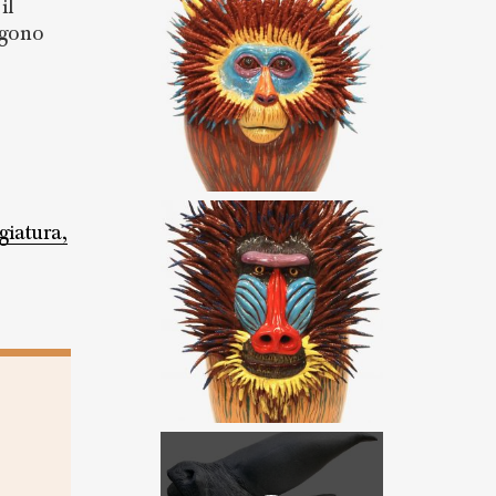
il
ngono
giatura,