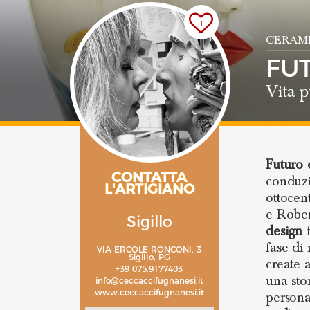
1
CERAMI
FU
Vita p
Futuro 
CONTATTA
conduzi
L'ARTIGIANO
ottocen
e Rober
Sigillo
design
f
fase di
VIA ERCOLE RONCONI, 3
Sigillo, PG
create 
+39 075.9177403
una stor
info@ceccaccifugnanesi.it
www.ceccaccifugnanesi.it
persona