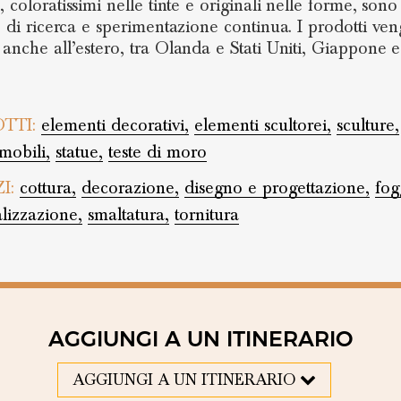
e
, coloratissimi nelle tinte e originali nelle forme, sono 
to di ricerca e sperimentazione continua. I prodotti ve
 anche all’estero, tra Olanda e Stati Uniti, Giappone e
TTI:
elementi decorativi,
elementi scultorei,
sculture,
mobili,
statue,
teste di moro
ZI:
cottura,
decorazione,
disegno e progettazione,
fog
lizzazione,
smaltatura,
tornitura
AGGIUNGI A UN ITINERARIO
AGGIUNGI A UN ITINERARIO