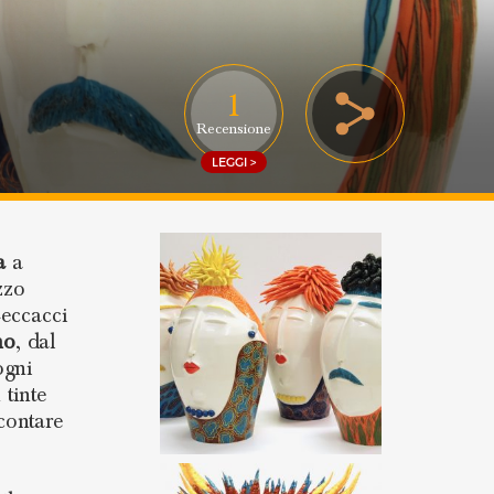
1
Recensione
LEGGI >
a
a
zzo
Ceccacci
no
, dal
ogni
 tinte
contare