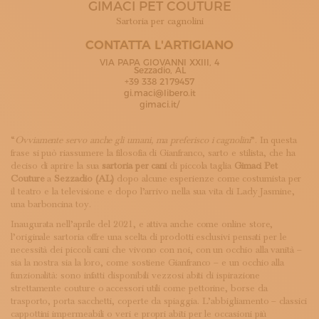
GIMACI PET COUTURE
ISCRIVITI ALLA NEWSLETTER
SOSTIENICI
Sartoria per cagnolini
MAGAZINE
CONTATTA L'ARTIGIANO
TUTTI I CONTENUTI
VIA PAPA GIOVANNI XXIII, 4
NEWS
Sezzadio, AL
+39 338 2179457
INTERVISTE
gi.maci@libero.it
ITINERARI
gimaci.it/
ISCRIVITI
LOGIN
“
Ovviamente servo anche gli umani, ma preferisco i cagnolini
”. In questa
frase si può riassumere la filosofia di Gianfranco, sarto e stilista, che ha
deciso di aprire la sua
sartoria per cani
di piccola taglia
Gimaci Pet
Couture
a
Sezzadio (AL)
dopo alcune esperienze come costumista per
il teatro e la televisione e dopo l’arrivo nella sua vita di Lady Jasmine,
una barboncina toy.
Inaugurata nell’aprile del 2021, e attiva anche come online store,
l’originale sartoria offre una scelta di prodotti esclusivi pensati per le
necessità dei piccoli cani che vivono con noi, con un occhio alla vanità –
sia la nostra sia la loro, come sostiene Gianfranco – e un occhio alla
funzionalità: sono infatti disponibili vezzosi abiti di ispirazione
strettamente couture o accessori utili come pettorine, borse da
trasporto, porta sacchetti, coperte da spiaggia. L’abbigliamento – classici
cappottini impermeabili o veri e propri abiti per le occasioni più