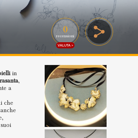
0
recensioni
VALUTA >
ielli
in
trasanta
,
nte a
ni che
a anche
e,
 suoi