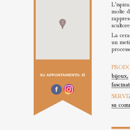
L’ispir
molte de
rappres
scultor
La cera
un meti
process
PRODO
bijoux,
SU APPUNTAMENTO: SÌ
fascinat
SERVI
su comm