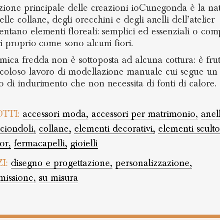
azione principale delle creazioni ioCunegonda è la na
lle collane, degli orecchini e degli anelli dell’atelier
entano elementi floreali: semplici ed essenziali o comp
ei proprio come sono alcuni fiori.
mica fredda non è sottoposta ad alcuna cottura: è frut
coloso lavoro di modellazione manuale cui segue un
o di indurimento che non necessita di fonti di calore.
TTI:
accessori moda,
accessori per matrimonio,
anell
ciondoli,
collane,
elementi decorativi,
elementi sculto
or,
fermacapelli,
gioielli
ZI:
disegno e progettazione,
personalizzazione,
issione,
su misura