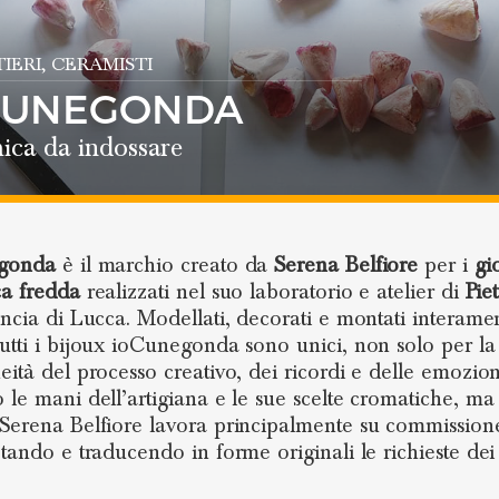
TIERI
, CERAMISTI
CUNEGONDA
ica da indossare
gonda
è il marchio creato da
Serena Belfiore
per i
gio
a fredda
realizzati nel suo laboratorio e atelier di
Pie
incia di Lucca. Modellati, decorati e montati interame
utti i bijoux ioCunegonda sono unici, non solo per la
eità del processo creativo, dei ricordi e delle emozio
 le mani dell’artigiana e le sue scelte cromatiche, m
Serena Belfiore lavora principalmente su commission
etando e traducendo in forme originali le richieste dei