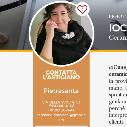
0
BIGIOT
IO
Ceram
ioCune
CONTATTA
ceramic
L'ARTIGIANO
in prov
mano, t
Pietrasanta
spontan
guidano
VIA DELLA SVOLTA, 53
Pietrasanta, LU
perché 
+39 392 2647466
interpr
serenabelfioreleoni@gmail.c
om
clienti.