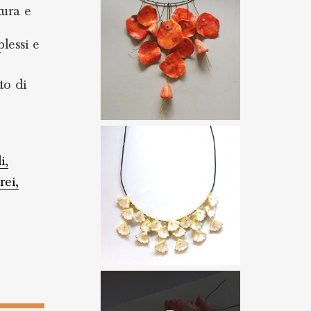
tura e
lessi e
to di
i,
rei,