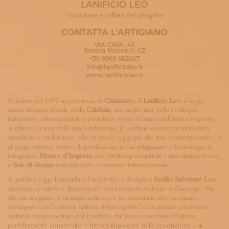
LANIFICIO LEO
ISCRIVITI ALLA NEWSLETTER
SOSTIENICI
Tradizione e cultura del progetto
MAGAZINE
CONTATTA L'ARTIGIANO
TUTTI I CONTENUTI
VIA CAVA, 43
NEWS
Soveria Mannelli, CZ
+39 0968 662027
INTERVISTE
info@lanificioleo.it
ITINERARI
www.lanificioleo.it
ISCRIVITI
LOGIN
Fondato nel 1873 in provincia di
Catanzaro
, il
Lanificio Leo
è la più
antica fabbrica tessile della
Calabria
, ma anche una delle realtà più
innovative, internazionali e proiettate verso il futuro dell’intera regione.
A oltre 150 anni dalla sua fondazione, il Lanificio conserva un’identità
stratificata e multiforme, che lo rende oggi più che mai contemporaneo: è
al tempo stesso centro di produzione in cui artigianato e tecnologia si
integrano,
Museo d’Impresa
che tutela saperi antichi e macchinari storici,
e
hub di design
con una forte vocazione internazionale.
A guidare oggi l’azienda è l’architetto e designer
Emilio Salvatore Leo
,
direttore creativo e discendente dei fondatori Antonio e Giuseppe. Più
che un artigiano o un imprenditore, è un visionario che ha saputo
coniugare con l’odierna cultura del progetto l’eccezionale patrimonio
culturale rappresentato dal Lanificio: dal parco macchine d’epoca
perfettamente conservato – tuttora impiegato nella produzione – al