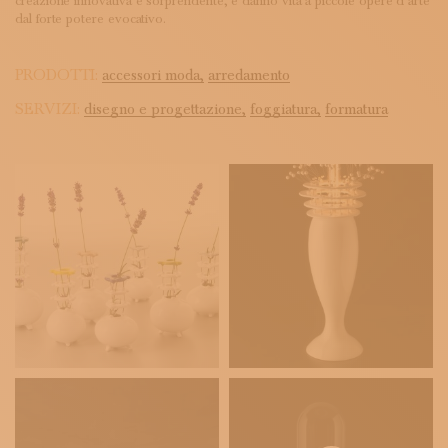
creazione innovativa e sorprendente, e danno vita a piccole opere d’arte
dal forte potere evocativo.
PRODOTTI:
accessori moda,
arredamento
SERVIZI:
disegno e progettazione,
foggiatura,
formatura