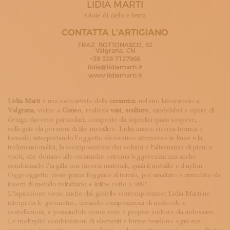
LIDIA MARTI
ISCRIVITI ALLA NEWSLETTER
SOSTIENICI
Gioie di cielo e terra
MAGAZINE
CONTATTA L'ARTIGIANO
TUTTI I CONTENUTI
FRAZ. BOTTONASCO, 53
NEWS
Valgrana, CN
+39 328 7127966
INTERVISTE
lidia@lidiamarti.it
ITINERARI
www.lidiamarti.it
ISCRIVITI
LOGIN
Lidia Marti
è una vera artista della
ceramica
: nel suo laboratorio a
Valgrana
, vicino a
Cuneo
, realizza
vasi
,
sculture
, candelabri e opere di
design davvero particolari, composte da superfici quasi sospese,
collegate da porzioni di filo metallico. Lidia unisce ricerca tecnica e
formale, interpretando l’oggetto decorativo attraverso le linee e la
tridimensionalità, la scomposizione dei volumi e l’alternanza di pieni e
vuoti, che donano alle ceramiche estrema leggerezza; ma anche
combinando l’argilla con diversi materiali, quali il metallo e il nylon.
Oggi oggetto viene prima foggiato al tornio, poi smaltato e arricchito da
inserti di metallo refrattario e infine cotto a 980°.
L’ispirazione viene anche dal gioiello contemporaneo: Lidia Marti ne
interpreta le geometrie, creando composizioni di molecole e
costellazioni, e pensandole come vere e proprie sculture da indossare.
Le molteplici combinazioni di elementi e forme rendono ogni sua