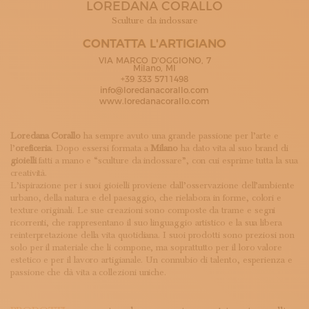
LOREDANA CORALLO
ISCRIVITI ALLA NEWSLETTER
SOSTIENICI
Sculture da indossare
MAGAZINE
CONTATTA L'ARTIGIANO
TUTTI I CONTENUTI
VIA MARCO D'OGGIONO, 7
NEWS
Milano, MI
+39 333 5711498
INTERVISTE
info@loredanacorallo.com
ITINERARI
www.loredanacorallo.com
ISCRIVITI
LOGIN
Loredana Corallo
ha sempre avuto una grande passione per l’arte e
l’
oreficeria
. Dopo essersi formata a
Milano
ha dato vita al suo brand di
gioielli
fatti a mano e “sculture da indossare”, con cui esprime tutta la sua
creatività.
L’ispirazione per i suoi gioielli proviene dall’osservazione dell’ambiente
urbano, della natura e del paesaggio, che rielabora in forme, colori e
texture originali. Le sue creazioni sono composte da trame e segni
ricorrenti, che rappresentano il suo linguaggio artistico e la sua libera
reinterpretazione della vita quotidiana. I suoi prodotti sono preziosi non
solo per il materiale che li compone, ma soprattutto per il loro valore
estetico e per il lavoro artigianale. Un connubio di talento, esperienza e
passione che dà vita a collezioni uniche.