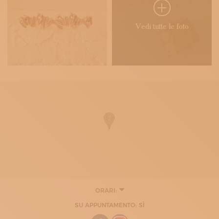
Vedi tutte le foto
ORARI:
MARTEDÌ
SU APPUNTAMENTO: SÌ
10:30 - 14:00
15:30 - 19:00