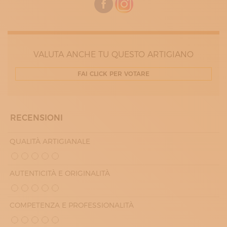
MERCOLEDÌ
10:30 - 14:00
15:30 - 19:00
GIOVEDÌ
10:30 - 14:00
15:30 - 19:00
VALUTA ANCHE TU QUESTO ARTIGIANO
VENERDÌ
10:30 - 14:00
FAI CLICK PER VOTARE
15:30 - 19:00
SABATO
10:30 - 13:00
15:30 - 19:00
RECENSIONI
QUALITÀ ARTIGIANALE
AUTENTICITÀ E ORIGINALITÀ
COMPETENZA E PROFESSIONALITÀ