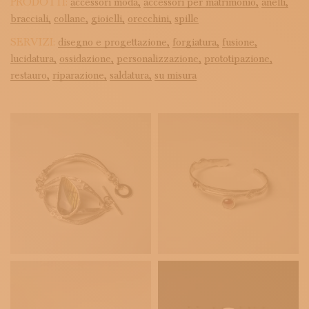
PRODOTTI:
accessori moda,
accessori per matrimonio,
anelli,
bracciali,
collane,
gioielli,
orecchini,
spille
SERVIZI:
disegno e progettazione,
forgiatura,
fusione,
lucidatura,
ossidazione,
personalizzazione,
prototipazione,
restauro,
riparazione,
saldatura,
su misura