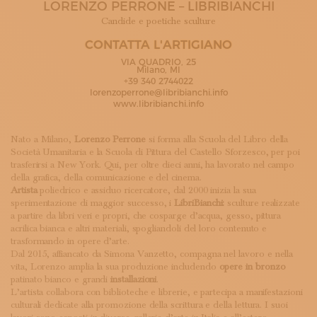
LORENZO PERRONE – LIBRIBIANCHI
ISCRIVITI ALLA NEWSLETTER
SOSTIENICI
Candide e poetiche sculture
MAGAZINE
CONTATTA L'ARTIGIANO
TUTTI I CONTENUTI
VIA QUADRIO, 25
NEWS
Milano, MI
+39 340 2744022
INTERVISTE
lorenzoperrone@libribianchi.info
ITINERARI
www.libribianchi.info
ISCRIVITI
LOGIN
Nato a Milano,
Lorenzo Perrone
si forma alla Scuola del Libro della
Società Umanitaria e la Scuola di Pittura del Castello Sforzesco, per poi
trasferirsi a New York. Qui, per oltre dieci anni, ha lavorato nel campo
della grafica, della comunicazione e del cinema.
Artista
poliedrico e assiduo ricercatore, dal 2000 inizia la sua
sperimentazione di maggior successo, i
LibriBianchi:
sculture realizzate
a partire da libri veri e propri, che cosparge d’acqua, gesso, pittura
acrilica bianca e altri materiali, spogliandoli del loro contenuto e
trasformando in opere d’arte.
Dal 2015, affiancato da Simona Vanzetto, compagna nel lavoro e nella
vita, Lorenzo amplia la sua produzione includendo
opere in bronzo
patinato bianco e grandi
installazioni
.
L’artista collabora con biblioteche e librerie, e partecipa a manifestazioni
culturali dedicate alla promozione della scrittura e della lettura. I suoi