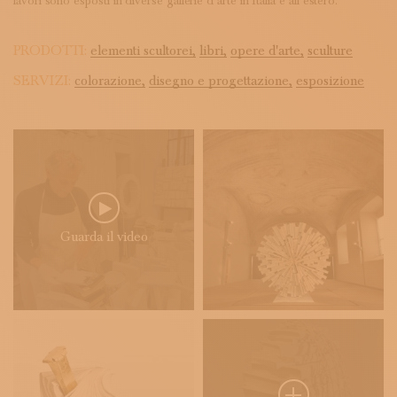
lavori sono esposti in diverse gallerie d’arte in Italia e all’estero.
PRODOTTI:
elementi scultorei,
libri,
opere d'arte,
sculture
SERVIZI:
colorazione,
disegno e progettazione,
esposizione
Guarda il video