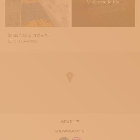
Vedi tutte le foto
IMMAGINI A CURA DI:
LUIGI FERRARA
ORARI:
LUNEDÌ
SHOWROOM: SÌ
09:00 - 13:00
15:00 - 18:00