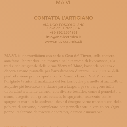
MA.VI.
ISCRIVITI ALLA NEWSLETTER
SOSTIENICI
MAGAZINE
CONTATTA L'ARTIGIANO
TUTTI I CONTENUTI
VIA UGO FOSCOLO, SNC
NEWS
Cava de' Tirreni, SA
+39 392.2564891
INTERVISTE
info@mavicermica.it
ITINERARI
www.maviceramica.it
ISCRIVITI
LOGIN
MA.VI.
è una
manifattura
con sede a
Cava de’ Tirreni
, sulla costiera
amalfitana. Ispirandosi, nei motivi e nelle tecniche di lavorazione, alla
tradizione artigianale della vicina
Vietri sul Mare
, l’azienda realizza e
decora a mano piastrelle per l’arredamento d’interni
. La superficie della
piastrella viene prima coperta con lo “smalto bianco Vietri”, secondo
l’originale tecnica di smaltatura del territorio, che permette ai manufatti di
acquisire più lucentezza e durare più a lungo. I pezzi vengono infine
decorati interamente a mano, con diverse tecniche, come il pennellato a
mano, eseguito con grossi pennelli, lo spugnato, realizzato con le
spugne di mare, o lo spolvero, dove il disegno viene tracciato con della
polvere di carbone, e completato con pennelli sottili e vari colori. Ogni
pezzo, realizzato da maestri decoratori, è unico e inimitabile.