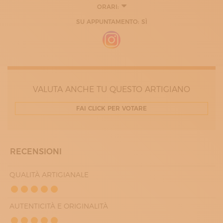
ORARI:
LUNEDÌ
SU APPUNTAMENTO: SÌ
08:30 - 19:30
MARTEDÌ
08:30 - 19:30
MERCOLEDÌ
08:30 - 19:30
GIOVEDÌ
08:30 - 19:30
VENERDÌ
VALUTA ANCHE TU QUESTO ARTIGIANO
08:30 - 19:30
FAI CLICK PER VOTARE
RECENSIONI
QUALITÀ ARTIGIANALE
AUTENTICITÀ E ORIGINALITÀ