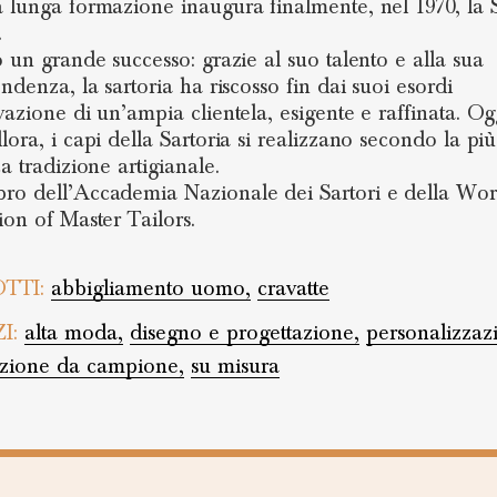
 lunga formazione inaugura finalmente, nel 1970, la S
.
o un grande successo: grazie al suo talento e alla sua
ndenza, la sartoria ha riscosso fin dai suoi esordi
vazione di un’ampia clientela, esigente e raffinata. Og
lora, i capi della Sartoria si realizzano secondo la più
a tradizione artigianale.
o dell’Accademia Nazionale dei Sartori e della Wor
ion of Master Tailors.
TTI:
abbigliamento uomo,
cravatte
ZI:
alta moda,
disegno e progettazione,
personalizzaz
uzione da campione,
su misura