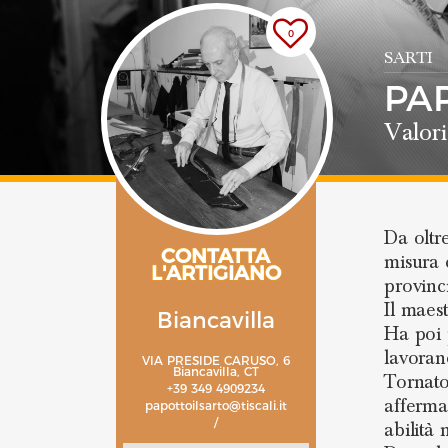
0
SARTI
PA
Valori
Da oltr
CONTATTA
misura e
L'ARTIGIANO
provinc
Il maest
Biancavilla
Ha poi 
lavoran
VIA PRESIDE CARUSO, 6
Biancavilla, CT
Tornato
+39 349 4909234
afferm
papottoilsarto@tiscali.it
/
abilità 