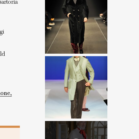
artoria
gi
ld
ione,