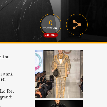
0
recensioni
VALUTA >
li su
n
i anni.
‘60,
o Lo Re,
 grandi