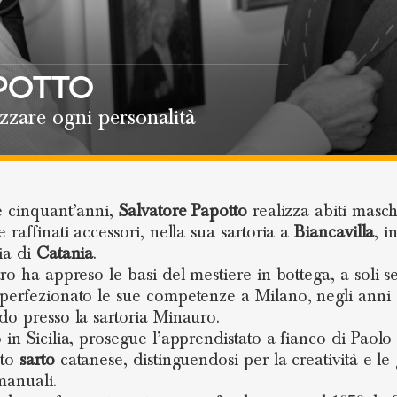
POTTO
zzare ogni personalità
e cinquant’anni,
Salvatore Papotto
realizza abiti maschi
 raffinati accessori, nella sua sartoria a
Biancavilla
, i
ia di
Catania
.
ro ha appreso le basi del mestiere in bottega, a soli se
perfezionato le sue competenze a Milano, negli anni 
do presso la sartoria Minauro.
 in Sicilia, prosegue l’apprendistato a fianco di Paol
ato
sarto
catanese, distinguendosi per la creatività e le
manuali.