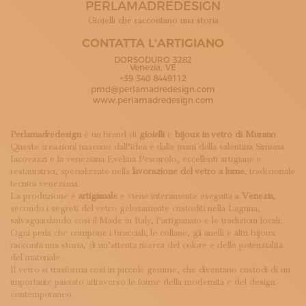
PERLAMADREDESIGN
ISCRIVITI ALLA NEWSLETTER
SOSTIENICI
Gioielli che raccontano una storia
MAGAZINE
CONTATTA L'ARTIGIANO
TUTTI I CONTENUTI
DORSODURO 3282
NEWS
Venezia, VE
+39 340 8449112
INTERVISTE
pmd@perlamadredesign.com
ITINERARI
www.perlamadredesign.com
ISCRIVITI
LOGIN
Perlamadredesign
è un brand di
gioielli
e
bijoux
in vetro di Murano
.
Queste creazioni nascono dall’idea e dalle mani della salentina Simona
Iacovazzi e la veneziana Evelina Pescarolo, eccellenti artigiane e
restauratrici, specializzate nella
lavorazione del vetro a lume
, tradizionale
tecnica veneziana.
La produzione è
artigianale
e viene interamente eseguita a
Venezia
,
secondo i segreti del vetro gelosamente custoditi nella Laguna,
salvaguardando così il Made in Italy, l’artigianato e le tradizioni locali.
Ogni perla che compone i bracciali, le collane, gli anelli e altri bijoux
racconta una storia, di un’attenta ricerca del colore e delle potenzialità
del materiale.
Il vetro si trasforma così in piccole gemme, che diventano custodi di un
importante passato attraverso le forme della modernità e del design
contemporaneo.