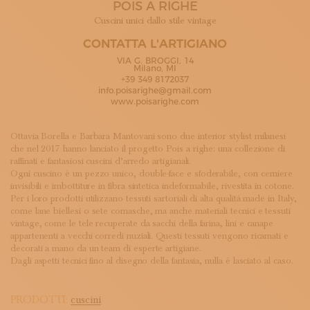
POIS A RIGHE
ISCRIVITI ALLA NEWSLETTER
SOSTIENICI
Cuscini unici dallo stile vintage
MAGAZINE
CONTATTA L'ARTIGIANO
TUTTI I CONTENUTI
VIA G. BROGGI, 14
NEWS
Milano, MI
+39 349 8172037
INTERVISTE
info.poisarighe@gmail.com
ITINERARI
www.poisarighe.com
ISCRIVITI
LOGIN
Ottavia Borella e Barbara Mantovani sono due interior stylist milanesi
che nel 2017 hanno lanciato il progetto Pois a righe: una collezione di
raffinati e fantasiosi cuscini d’arredo artigianali.
Ogni cuscino è un pezzo unico, double-face e sfoderabile, con cerniere
invisibili e imbottiture in fibra sintetica indeformabile, rivestita in cotone.
Per i loro prodotti utilizzano tessuti sartoriali di alta qualità made in Italy,
come lane biellesi o sete comasche, ma anche materiali tecnici e tessuti
vintage, come le tele recuperate da sacchi della farina, lini e canape
appartenenti a vecchi corredi nuziali. Questi tessuti vengono ricamati e
decorati a mano da un team di esperte artigiane.
Dagli aspetti tecnici fino al disegno della fantasia, nulla è lasciato al caso.
PRODOTTI:
cuscini