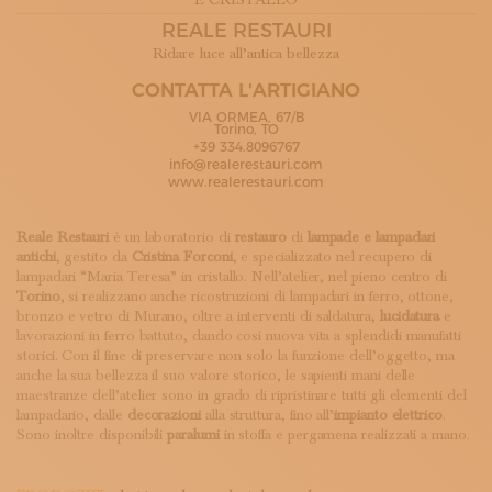
E CRISTALLO
ISCRIVITI ALLA NEWSLETTER
REALE RESTAURI
SOSTIENICI
Ridare luce all’antica bellezza
MAGAZINE
TUTTI I CONTENUTI
CONTATTA L'ARTIGIANO
NEWS
VIA ORMEA, 67/B
Torino, TO
INTERVISTE
+39 334.8096767
ITINERARI
info@realerestauri.com
ISCRIVITI
www.realerestauri.com
LOGIN
Reale Restauri
è un laboratorio di
restauro
di
lampade e lampadari
antichi
, gestito da
Cristina Forconi
, e specializzato nel recupero di
lampadari “Maria Teresa” in cristallo. Nell’atelier, nel pieno centro di
Torino
, si realizzano anche ricostruzioni di lampadari in ferro, ottone,
bronzo e vetro di Murano, oltre a interventi di saldatura,
lucidatura
e
lavorazioni in ferro battuto, dando così nuova vita a splendidi manufatti
storici. Con il fine di preservare non solo la funzione dell’oggetto, ma
anche la sua bellezza il suo valore storico, le sapienti mani delle
maestranze dell’atelier sono in grado di ripristinare tutti gli elementi del
lampadario, dalle
decorazioni
alla struttura, fino all’
impianto elettrico
.
Sono inoltre disponibili
paralumi
in stoffa e pergamena realizzati a mano.