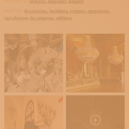
PRODOTTI:
abat-jour,
lampadari,
lampade
SERVIZI:
decorazione,
lucidatura,
restauro,
riparazione,
riproduzione da campione,
saldatura