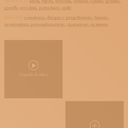
PRODOTTI:
anelli,
bijoux,
bracciali,
ciondoli,
collane,
gemme,
gioielli,
orecchini,
portachiavi,
spille
SERVIZI:
consulenza,
disegno e progettazione,
fusione,
incastonatura,
personalizzazione,
riparazione,
su misura
Guarda il video