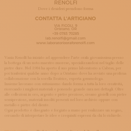
RENOLFI
ISCRIVITI ALLA NEWSLETTER
SOSTIENICI
Dove i desideri prendono forma
MAGAZINE
CONTATTA L'ARTIGIANO
TUTTI I CONTENUTI
VIA FIGOLI, 9
NEWS
Oristano, OR
+39 0783 70285
INTERVISTE
lab.renolfi@gmail.com
ITINERARI
www.laboratoriooraforenolfi.com
ISCRIVITI
LOGIN
Vania Renolfi ha iniziato ad apprendere l’arte orafa giovanissima presso
la bottega di un noto maestro nuorese, specializzandosi nel taglio delle
pietre dure. Nel 1984 ha aperto il suo primo laboratorio a Cabras, per
poi trasferirsi qualche anno dopo a Oristano dove ha avviato una proficua
collaborazione con la sorella Beatrice, esperta gemmologa.
Insieme lavorano con entusiasmo dando forma a tutta la loro creatività,
ricercando i migliori materiali e ponendo grande cura nei dettagli. Oltre
alle collezioni in oro, argento e pietre preziose, creano gioielli con pietre
semipreziose, materiali insoliti presenti nel loro archivio oppure con
metallo e pietre del cliente.
Ogni prodotto è disegnato e forgiato a mano per realizzare un sogno,
cercando di interpretare le idee e i requisiti espressi da chi lo richiede.