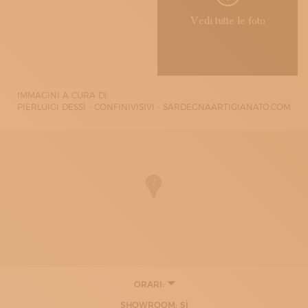
Vedi tutte le foto
IMMAGINI A CURA DI:
PIERLUIGI DESSÌ - CONFINIVISIVI - SARDEGNAARTIGIANATO.COM
ORARI:
LUNEDÌ
SHOWROOM: SÌ
09:00 - 13:00