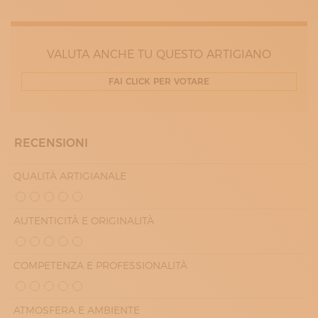
MERCOLEDÌ
8:00 - 12:00
14:00 - 18:00
GIOVEDÌ
VALUTA ANCHE TU QUESTO ARTIGIANO
8:00 - 12:00
14:00 - 18:00
FAI CLICK PER VOTARE
VENERDÌ
8:00 - 12:00
14:00 - 18:00
RECENSIONI
QUALITÀ ARTIGIANALE
AUTENTICITÀ E ORIGINALITÀ
COMPETENZA E PROFESSIONALITÀ
ATMOSFERA E AMBIENTE