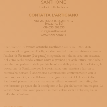
SANTHOMÈ
ISCRIVITI ALLA NEWSLETTER
SOSTIENICI
I colori della bellezza
MAGAZINE
CONTATTA L'ARTIGIANO
TUTTI I CONTENUTI
VIA ARTURO TOSCANINI, 3
NEWS
Stezzano, BG
+39 035 592535
INTERVISTE
info@santhome.it
ITINERARI
www.santhome.it
ISCRIVITI
LOGIN
Il laboratorio di
vetrate artistiche Santhomè
nasce nel 1979 dalla
passione di un gruppo di artigiani che condividono una visione comune:
l’atelier di
Stezzano
(
Bergamo
) si specializza nella lavorazione artistica
del vetro realizzando
vetrate sacre e profane
per architetture pubbliche e
private. Pur partendo dalla perizia tecnica e dalla più nobile tradizione, la
vocazione di Santhomè per la sperimentazione stilistica e la ricerca
estetica ha portato il laboratorio a confrontarsi continuamente con la
contemporaneità, e a collaborare con grandi nomi del design italiano.
Santhomè plasma colore e materia in raffinati elementi decorativi, che
trasformano gli spazi che li accolgono in luoghi dall’atmosfera magica. Le
vetrate Santhomè sono presenti in molti edifici civili e religiosi, sia in
Italia che all’estero.