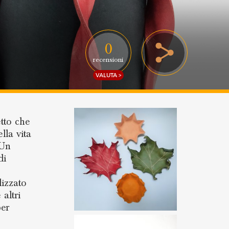
0
recensioni
VALUTA >
etto che
lla vita
 Un
di
lizzato
 altri
per