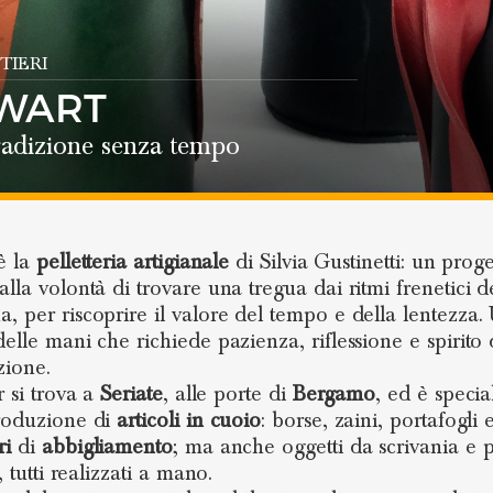
TIERI
LWART
radizione senza tempo
è la
pelletteria artigianale
di Silvia Gustinetti: un prog
lla volontà di trovare una tregua dai ritmi frenetici de
, per riscoprire il valore del tempo e della lentezza.
delle mani che richiede pazienza, riflessione e spirito 
zione.
r si trova a
Seriate
, alle porte di
Bergamo
, ed è specia
roduzione di
articoli in cuoio
: borse, zaini, portafogli e
ri
di
abbigliamento
; ma anche oggetti da scrivania e 
o, tutti realizzati a mano.