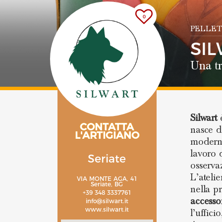
0
PELLET
SI
Una t
Silwart
CONTATTA
nasce da
L'ARTIGIANO
moderna
lavoro 
Seriate
osserva
L’atelie
VIA MONTE AGA, 41
Seriate, BG
nella p
+39 348 3337761
accesso
info@silwart.it
www.silwart.it
l’uffici