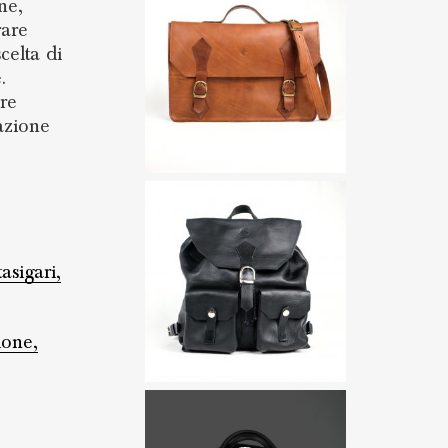
ne,
rare
celta di
.
ere
azione
asigari,
ione,