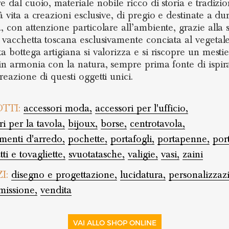
e dal cuoio, materiale nobile ricco di storia e tradizio
à vita a creazioni esclusive, di pregio e destinate a du
, con attenzione particolare all’ambiente, grazie alla s
i vacchetta toscana esclusivamente conciata al vegetale
a bottega artigiana si valorizza e si riscopre un mesti
 in armonia con la natura, sempre prima fonte di ispir
reazione di questi oggetti unici.
TTI:
accessori moda,
accessori per l'ufficio,
i per la tavola,
bijoux,
borse,
centrotavola,
enti d'arredo,
pochette,
portafogli,
portapenne,
port
tti e tovagliette,
svuotatasche,
valigie,
vasi,
zaini
ZI:
disegno e progettazione,
lucidatura,
personalizzaz
issione,
vendita
VAI ALLO SHOP ONLINE