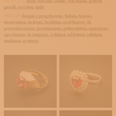
PRODOTTI:
anelli,
bracciali,
collane,
fedi nuziali,
gemelli,
gioielli,
orecchini,
spille
SERVIZI:
disegno e progettazione,
finitura,
fusione,
incastonatura,
incisione,
lucidatura,
modellazione 3d,
personalizzazione,
prototipazione,
pulimentatura,
riparazione,
riproduzione da campione,
rodiatura,
sabbiatura,
saldatura,
smaltatura,
su misura