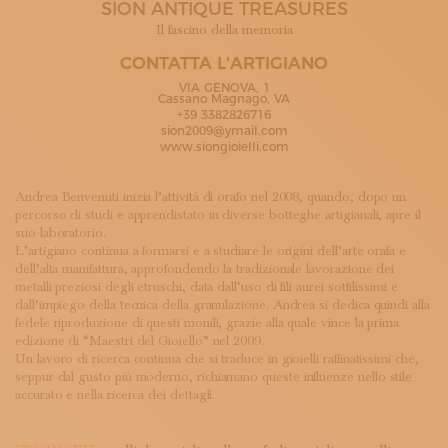
SION ANTIQUE TREASURES
ISCRIVITI ALLA NEWSLETTER
SOSTIENICI
Il fascino della memoria
MAGAZINE
CONTATTA L'ARTIGIANO
TUTTI I CONTENUTI
VIA GENOVA, 1
NEWS
Cassano Magnago, VA
+39 3382826716
INTERVISTE
sion2009@ymail.com
ITINERARI
www.siongioielli.com
ISCRIVITI
LOGIN
Andrea Benvenuti inizia l’attività di orafo nel 2008, quando, dopo un
percorso di studi e apprendistato in diverse botteghe artigianali, apre il
suo laboratorio.
L’artigiano continua a formarsi e a studiare le origini dell’arte orafa e
dell’alta manifattura, approfondendo la tradizionale lavorazione dei
metalli preziosi degli etruschi, data dall’uso di fili aurei sottilissimi e
dall’impiego della tecnica della granulazione. Andrea si dedica quindi alla
fedele riproduzione di questi monili, grazie alla quale vince la prima
edizione di “Maestri del Gioiello” nel 2009.
Un lavoro di ricerca continua che si traduce in gioielli raffinatissimi che,
seppur dal gusto più moderno, richiamano queste influenze nello stile
accurato e nella ricerca dei dettagli.