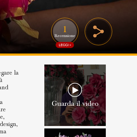
1
Recensione
LEGGI >
egare la
iù
rand
 a
Guarda il video
are
e,
design,
ama