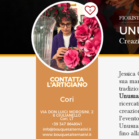
0
FIORIS
UN
Creazi
Jessica 
CONTATTA
sua man
L'ARTIGIANO
tradizio
Unusua
Cori
ricercat
creazio
VIA DON LUIGI MOROSINI, 2
8 GIULIANELLO
l’event
Cori, LT
+39 347 8648041
Unusual
info@bouquetalternativi.it
fino al
www.bouquetalternativi.it