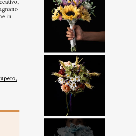
reativo,
mpagnano
he in
cupero,