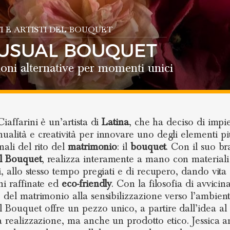
TI E ARTISTI DEL BOUQUET
USUAL BOUQUET
oni alternative per momenti unici
Ciaffarini è un’artista di
Latina
, che ha deciso di impi
ualità e creatività per innovare uno degli elementi p
nali del rito del
matrimonio
: il
bouquet
. Con il suo b
l Bouquet
, realizza interamente a mano con materiali
i, allo stesso tempo pregiati e di recupero, dando vita
ni raffinate ed
eco-friendly
. Con la filosofia di avvicin
o del matrimonio alla sensibilizzazione verso l’ambient
 Bouquet offre un pezzo unico, a partire dall’idea al 
la realizzazione, ma anche un prodotto etico. Jessica 