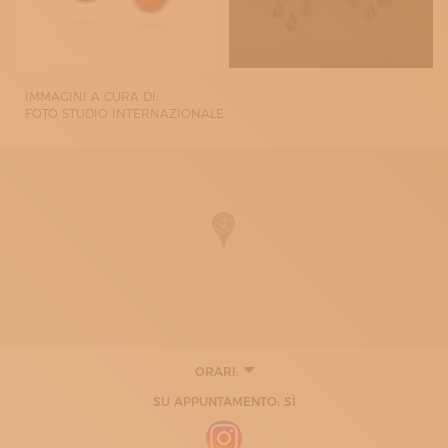
IMMAGINI A CURA DI:
FOTO STUDIO INTERNAZIONALE
ORARI:
LUNEDÌ
SU APPUNTAMENTO: SÌ
08:30 - 13:00
14:00 - 17:30
MARTEDÌ