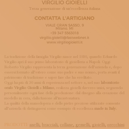
VIRGILIO GIOIELLI
ISCRIVITI ALLA NEWSLETTER
SOSTIENICI
Terza generazione di un'eccellenza italiana
MAGAZINE
CONTATTA L'ARTIGIANO
TUTTI I CONTENUTI
VIALE GRAN SASSO, 9
NEWS
Milano, MI
+39 347 5563018
INTERVISTE
virgilio.gioielli@fastwebnet.it
ITINERARI
www.virgiliogioielli.it
ISCRIVITI
LOGIN
La tradizione della famiglia Virgilio nasce nel 1930, quando Eduardo
Virgilio aprì il suo primo laboratorio di gioielleria a Napoli. Oggi
Roberto Virgilio rappresenta la terza generazione dell’azienda e, dopo
essersi formato all’estero come suo padre e suo nonno, porta avanti il
patrimonio di tradizione e saper fare che ha ereditato.
Oggi ha più di 30 anni di esperienza nel settore e, nel suo
laboratorio
orafo Virgilio Gioielli
a
Milano
, realizza gioielli davvero unici, seguendo
personalmente ogni fase della produzione: dal disegno alla creazione del
modello in cera, dalla fusione all’incastonatura.
La qualità della manodopera e delle pietre preziose utilizzate consente
all’azienda di distinguersi come esempio di eccellenza
made in Italy.
PRODOTTI:
anelli,
bracciali,
collane,
gemelli,
gioielli,
orecchini