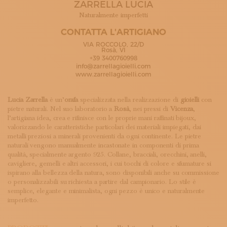
ZARRELLA LUCIA
ISCRIVITI ALLA NEWSLETTER
SOSTIENICI
Naturalmente imperfetti
MAGAZINE
CONTATTA L'ARTIGIANO
TUTTI I CONTENUTI
VIA ROCCOLO, 22/D
NEWS
Rosà, VI
+39 3400760998
INTERVISTE
info@zarrellagioielli.com
ITINERARI
www.zarrellagioielli.com
ISCRIVITI
LOGIN
Lucia Zarrella
è un’
orafa
specializzata nella realizzazione di
gioielli
con
pietre naturali. Nel suo laboratorio a
Rosà
, nei pressi di
Vicenza
,
l’artigiana idea, crea e rifinisce con le proprie mani raffinati bijoux,
valorizzando le caratteristiche particolari dei materiali impiegati, dai
metalli preziosi a minerali provenienti da ogni continente. Le pietre
naturali vengono manualmente incastonate in componenti di prima
qualità, specialmente argento 925. Collane, bracciali, orecchini, anelli,
cavigliere, gemelli e altri accessori, i cui tocchi di colore e sfumature si
ispirano alla bellezza della natura, sono disponibili anche su commissione
o personalizzabili su richiesta a partire dal campionario. Lo stile è
semplice, elegante e minimalista, ogni pezzo è unico e naturalmente
imperfetto.