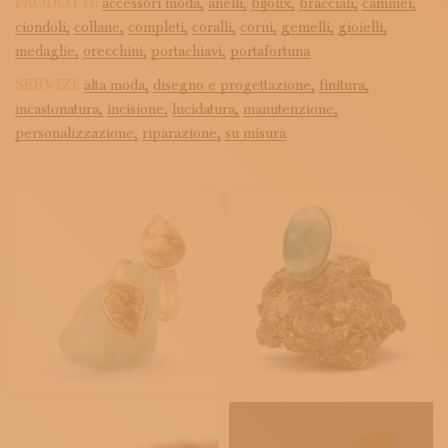
PRODOTTI:
accessori moda,
anelli,
bijoux,
bracciali,
cammei,
ciondoli,
collane,
completi,
coralli,
corni,
gemelli,
gioielli,
medaglie,
orecchini,
portachiavi,
portafortuna
SERVIZI:
alta moda,
disegno e progettazione,
finitura,
incastonatura,
incisione,
lucidatura,
manutenzione,
personalizzazione,
riparazione,
su misura