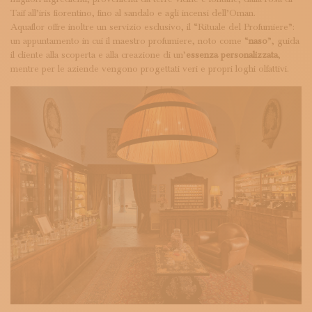
Taif all’iris fiorentino, fino al sandalo e agli incensi dell’Oman.
Aquaflor offre inoltre un servizio esclusivo, il “Rituale del Profumiere”:
un appuntamento in cui il maestro profumiere, noto come “
naso
”, guida
il cliente alla scoperta e alla creazione di un’
essenza personalizzata
,
mentre per le aziende vengono progettati veri e propri loghi olfattivi.