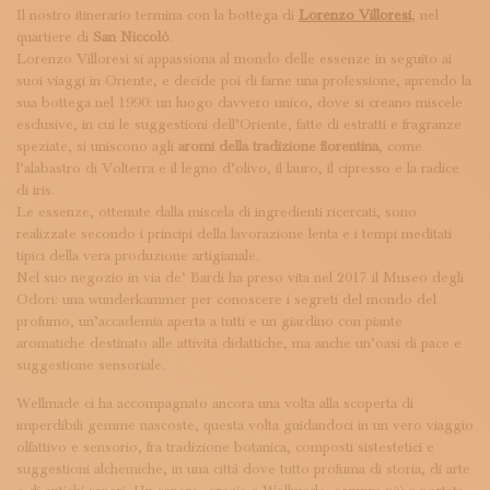
Il nostro itinerario termina con la bottega di
Lorenzo Villoresi
, nel
quartiere di
San Niccolò
.
Lorenzo Villoresi si appassiona al mondo delle essenze in seguito ai
suoi viaggi in Oriente, e decide poi di farne una professione, aprendo la
sua bottega nel 1990: un luogo davvero unico, dove si creano miscele
esclusive, in cui le suggestioni dell’Oriente, fatte di estratti e fragranze
speziate, si uniscono agli
aromi della tradizione fiorentina
, come
l’alabastro di Volterra e il legno d’olivo, il lauro, il cipresso e la radice
di iris.
Le essenze, ottenute dalla miscela di ingredienti ricercati, sono
realizzate secondo i principi della lavorazione lenta e i tempi meditati
tipici della vera produzione artigianale.
Nel suo negozio in via de’ Bardi ha preso vita nel 2017 il Museo degli
Odori: una wunderkammer per conoscere i segreti del mondo del
profumo, un’accademia aperta a tutti e un giardino con piante
aromatiche destinato alle attività didattiche, ma anche un’oasi di pace e
suggestione sensoriale.
Wellmade ci ha accompagnato ancora una volta alla scoperta di
imperdibili gemme nascoste, questa volta guidandoci in un vero viaggio
olfattivo e sensorio, fra tradizione botanica, composti sistestetici e
suggestioni alchemiche, in una città dove tutto profuma di storia, di arte