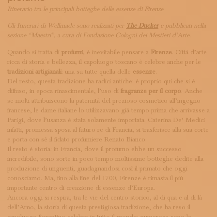
ISCRIVITI ALLA NEWSLETTER
Itinerario tra le principali botteghe delle essenze di Firenze
SOSTIENICI
MAGAZINE
Gli Itinerari di Wellmade sono realizzati per
The Ducker
e pubblicati nella
sezione “Maestri”, a cura di Fondazione Cologni dei Mestieri d’Arte.
TUTTI I CONTENUTI
NEWS
Quando si tratta di
profumi
, è inevitabile pensare a
Firenze
. Città d’arte
INTERVISTE
ricca di storia e bellezza, il capoluogo toscano è celebre anche per le
ITINERARI
tradizioni artigianali
: una su tutte quella delle
essenze
.
ISCRIVITI
Del resto, questa tradizione ha radici antiche: è proprio qui che si è
diffuso, in epoca rinascimentale, l’uso di
LOGIN
fragranze per il corpo
. Anche
se molti attribuiscono la paternità del prezioso cosmetico all’ingegno
francese, le dame italiane lo utilizzavano già tempo prima che arrivasse a
Parigi, dove l’usanza è stata solamente importata. Caterina De’ Medici
infatti, promessa sposa al futuro re di Francia, si trasferisce alla sua corte
e porta con sé il fidato profumiere Renato Bianco.
Il resto è storia: in Francia, dove il profumo ebbe un successo
incredibile, sono sorte in poco tempo moltissime botteghe dedite alla
produzione di unguenti, guadagnandosi così il primato che oggi
conosciamo. Ma, fino alla fine del 1700, Firenze è rimasta il più
importante centro di creazione di essenze d’Europa.
Ancora oggi si respira, tra le vie del centro storico, al di qua e al di là
dell’Arno, la storia di questa prestigiosa tradizione, che ha reso il