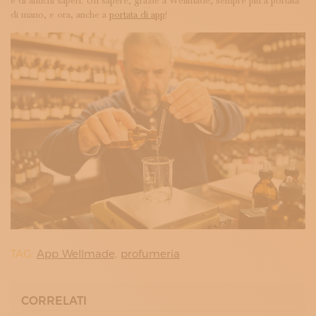
e di antichi saperi. Un sapere, grazie a Wellmade, sempre più a portata
di mano, e ora, anche a
portata di app
!
TAG:
App Wellmade,
profumeria
CORRELATI