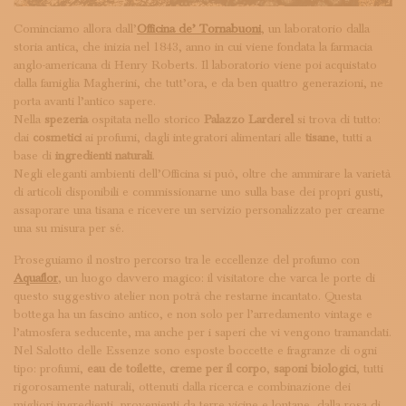
Cominciamo allora dall’
Officina de’ Tornabuoni
, un laboratorio dalla
storia antica, che inizia nel 1843, anno in cui viene fondata la farmacia
anglo-americana di Henry Roberts. Il laboratorio viene poi acquistato
dalla famiglia Magherini, che tutt’ora, e da ben quattro generazioni, ne
porta avanti l’antico sapere.
Nella
spezeria
ospitata nello storico
Palazzo Larderel
si trova di tutto:
dai
cosmetici
ai profumi, dagli integratori alimentari alle
tisane
, tutti a
base di
ingredienti naturali
.
Negli eleganti ambienti dell’Officina si può, oltre che ammirare la varietà
di articoli disponibili e commissionarne uno sulla base dei propri gusti,
assaporare una tisana e ricevere un servizio personalizzato per crearne
una su misura per sé.
Proseguiamo il nostro percorso tra le eccellenze del profumo con
Aquaflor
, un luogo davvero magico: il visitatore che varca le porte di
questo suggestivo atelier non potrà che restarne incantato. Questa
bottega ha un fascino antico, e non solo per l’arredamento vintage e
l’atmosfera seducente, ma anche per i saperi che vi vengono tramandati.
Nel Salotto delle Essenze sono esposte boccette e fragranze di ogni
tipo: profumi,
eau de toilette
,
creme per il corpo
,
saponi biologici
, tutti
rigorosamente naturali, ottenuti dalla ricerca e combinazione dei
migliori ingredienti, provenienti da terre vicine e lontane, dalla rosa di