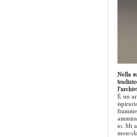
Nella s
tradizi
l’archiv
È un ar
ispiraz
frammen
ammirar
io. Mi a
mescola