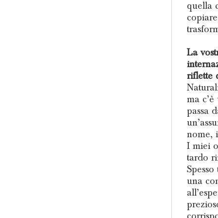
quella 
copiare
trasfor
La vost
interna
riflett
Natural
ma c’è 
passa d
un’assu
nome, i
I miei o
tardo r
Spesso 
una con
all’esp
prezios
corrisp