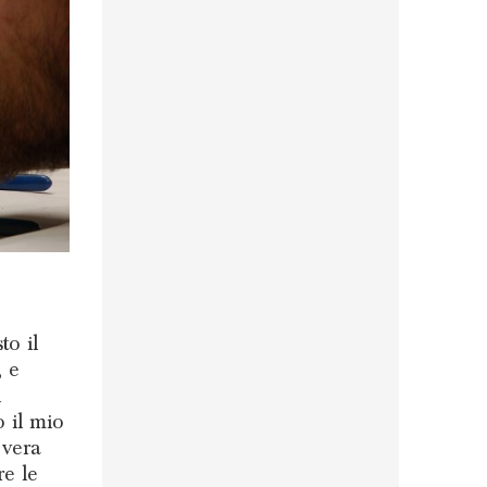
to il
, e
l
o il mio
 vera
re le