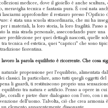
collezioni medicee, dove il gioiello è anche scultura,
o, meraviglia tecnica e fantasia pura. È così nata anc
i lasciarmi approfondire il restauro presso l’Opificio 
Dure: è stata una scuola straordinaria, che mi ha inseg
 per i materiali, la loro storia, la loro fragilità. Passo 
ato la mia strada personale, assecondando pure una
lare predilezione per quei dettagli nascosti, quelle sol
 tra tecnica ed estetica, quei “capricci” che sono tipic
tradizione fiorentina.
 lavoro la parola equilibrio è ricorrente. Che cosa sig
naturale propensione per l’equilibrio, alimentata dal
ei classici. In particolare, amo tutti quegli oggetti del
pena li guardi, ti restituiscono proprio una sensazione
 equilibrio tra natura e artificio. Penso a opere in cui
lie, coralli e pietre dure dialogano con l’oro, con i me
nvenzione dell’uomo. Talvolta, ciò che crea armonia 
 un elemento apparentemente dissonante.