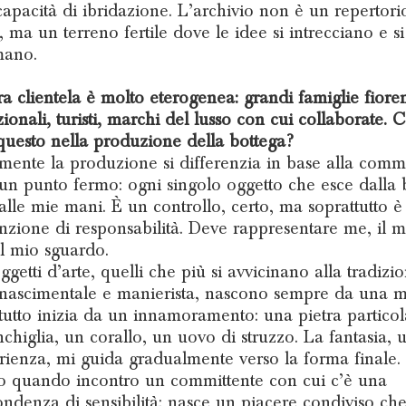
capacità di ibridazione. L’archivio non è un repertori
, ma un terreno fertile dove le idee si intrecciano e si
mano.
ra clientela è molto eterogenea: grandi famiglie fiore
zionali, turisti, marchi del lusso con cui collaborate. 
e questo nella produzione della bottega?
mente la produzione si differenzia in base alla commi
un punto fermo: ogni singolo oggetto che esce dalla 
alle mie mani. È un controllo, certo, ma soprattutto è
nzione di responsabilità. Deve rappresentare me, il m
l mio sguardo.
ggetti d’arte, quelli che più si avvicinano alla tradizi
inascimentale e manierista, nascono sempre da una m
tutto inizia da un innamoramento: una pietra particol
chiglia, un corallo, un uovo di struzzo. La fantasia, u
erienza, mi guida gradualmente verso la forma finale.
o quando incontro un committente con cui c’è una
ondenza di sensibilità: nasce un piacere condiviso che