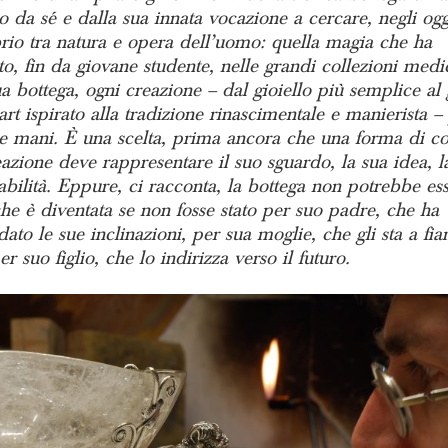
 da sé e dalla sua innata vocazione a cercare, negli ogge
brio tra natura e opera dell’uomo: quella magia che ha
o, fin da giovane studente, nelle grandi collezioni medi
a bottega, ogni creazione – dal gioiello più semplice al
art ispirato alla tradizione rinascimentale e manierista –
ue mani. È una scelta, prima ancora che una forma di co
azione deve rappresentare il suo sguardo, la sua idea, l
bilità. Eppure, ci racconta, la bottega non potrebbe es
he è diventata se non fosse stato per suo padre, che ha
ato le sue inclinazioni, per sua moglie, che gli sta a fia
r suo figlio, che lo indirizza verso il futuro.