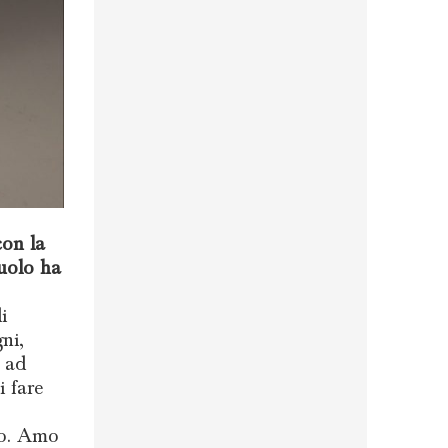
con la
ruolo ha
i
ni,
o ad
i fare
ico. Amo