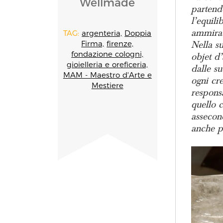
Wellmade
partendo
l’equili
ammirat
TAG:
argenteria,
Doppia
Nella su
Firma,
firenze,
fondazione cologni,
objet d’
gioielleria e oreficeria,
dalle s
MAM - Maestro d'Arte e
ogni cre
Mestiere
responsa
quello c
assecond
anche pe