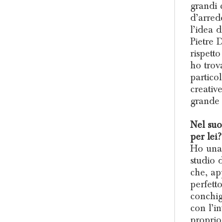
grandi 
d’arred
l’idea d
Pietre 
rispetto
ho trov
partico
creative
grande 
Nel suo
per lei?
Ho una 
studio d
che, ap
perfetto
conchig
con l’i
proprio