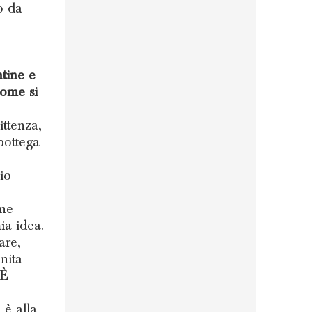
o da
ntine e
Come si
ttenza,
bottega
io
one
ia idea.
are,
nita
 È
 è alla