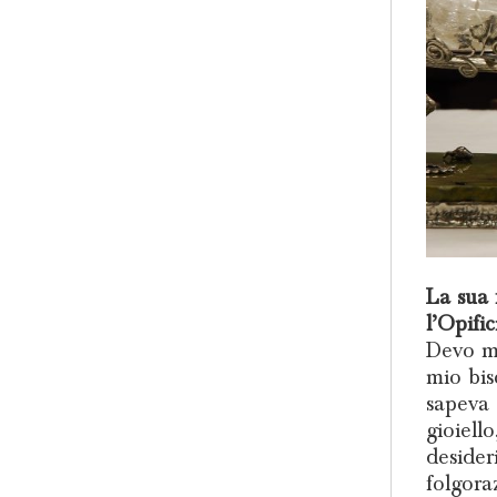
La sua 
l’Opifi
Devo mo
mio bis
sapeva 
gioiell
desider
folgora