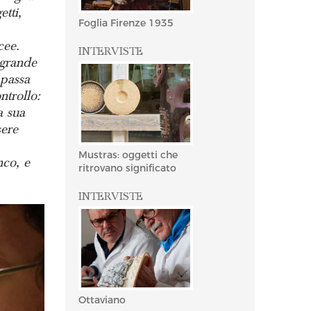
tti,
Foglia Firenze 1935
cee.
INTERVISTE
 grande
 passa
ntrollo:
a sua
sere
Mustras: oggetti che
nco, e
ritrovano significato
INTERVISTE
Ottaviano