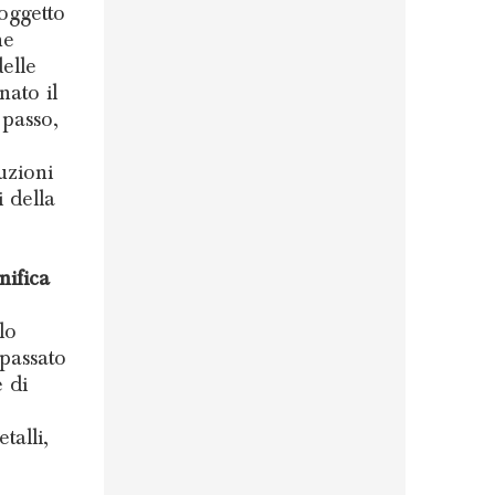
 oggetto
he
delle
nato il
a passo,
uzioni
i della
nifica
lo
 passato
 di
talli,
è