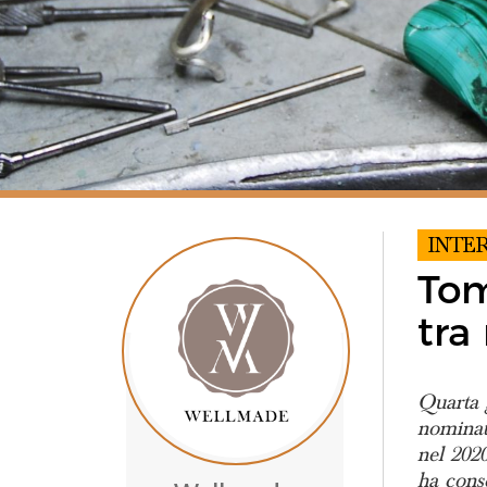
INTE
Tom
tra
Quarta g
nomina
nel 202
ha conse