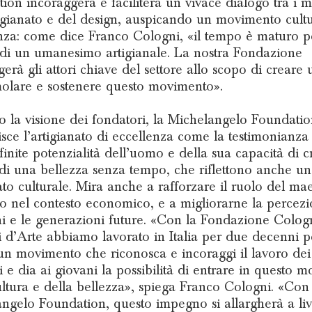
ion incoraggerà e faciliterà un vivace dialogo tra i 
tigianato e del design, auspicando un movimento cultu
nza: come dice Franco Cologni, «il tempo è maturo p
 di un umanesimo artigianale. La nostra Fondazione
gerà gli attori chiave del settore allo scopo di creare 
molare e sostenere questo movimento».
 la visione dei fondatori, la Michelangelo Foundati
sce l’artigianato di eccellenza come la testimonianza
nfinite potenzialità dell’uomo e della sua capacità di c
 di una bellezza senza tempo, che riflettono anche un
cato culturale. Mira anche a rafforzare il ruolo del ma
no nel contesto economico, e a migliorarne la percezi
ni e le generazioni future. «Con la Fondazione Colog
i d’Arte abbiamo lavorato in Italia per due decenni p
un movimento che riconosca e incoraggi il lavoro dei
ni e dia ai giovani la possibilità di entrare in questo 
ultura e della bellezza», spiega Franco Cologni. «Con 
ngelo Foundation, questo impegno si allargherà a liv