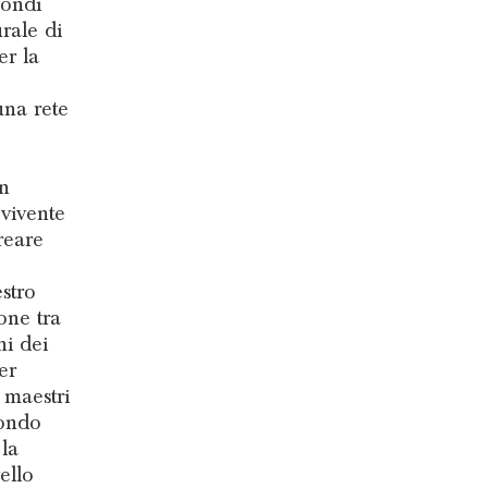
mondi
rale di
er la
una rete
on
 vivente
reare
estro
one tra
ni dei
er
 maestri
mondo
la
ello