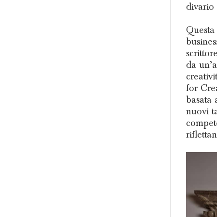
divario 
Questa d
busines
scritto
da un’a
creativ
for Cre
basata 
nuovi ta
compete
riflett