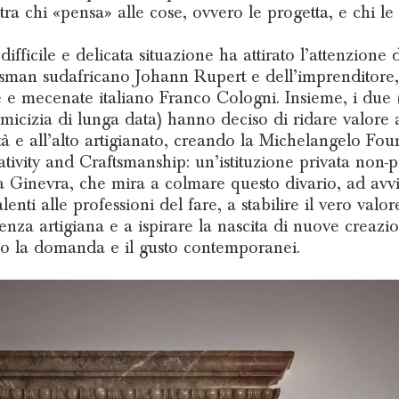
tra chi «pensa» alle cose, ovvero le progetta, e chi le 
ifficile e delicata situazione ha attirato l’attenzione 
sman sudafricano Johann Rupert e dell’imprenditore,
re e mecenate italiano Franco Cologni. Insieme, i due (
micizia di lunga data) hanno deciso di ridare valore a
ità e all’alto artigianato, creando la Michelangelo Fo
ativity and Craftsmanship: un’istituzione privata non-p
a Ginevra, che mira a colmare questo divario, ad avv
lenti alle professioni del fare, a stabilire il vero valor
nza artigiana e a ispirare la nascita di nuove creazi
ano la domanda e il gusto contemporanei.