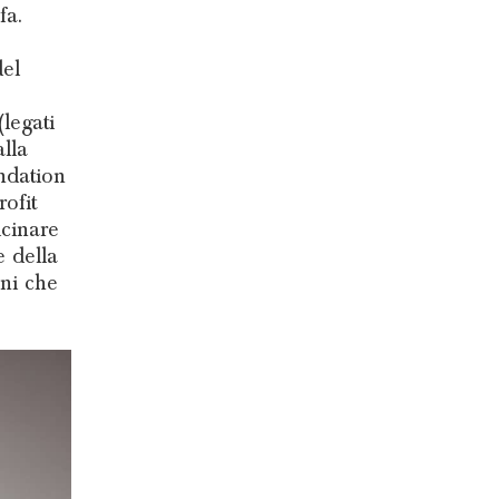
fa.
del
legati
lla
undation
rofit
icinare
e della
oni che