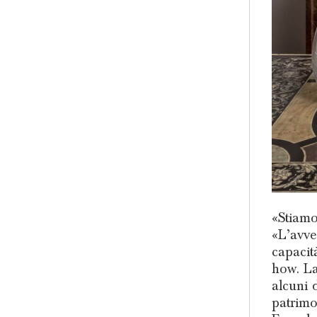
«Stiamo
«L’avven
capacit
how. La
alcuni d
patrimo