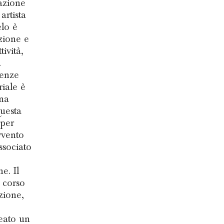
azione
rtista
elo è
ozione e
ività,
a
genze
riale è
una
uesta
aper
vvento
ssociato
e. Il
 corso
zione,
eato un