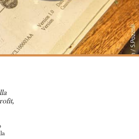
la
ofit,
o
la