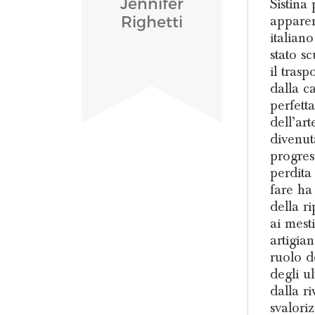
Jennifer
Sistina
apparen
Righetti
italian
stato sc
il trasp
dalla c
perfetta
dell’ar
divenut
progres
perdita
fare ha
della r
ai mesti
artigian
ruolo d
degli ul
dalla r
svalori