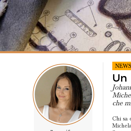
NEW
Un
Johann
Michel
che mi
Chi sa 
Michela