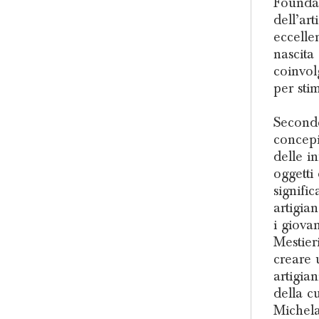
Foundat
dell’ar
eccelle
nascita
coinvol
per sti
Secondo
concepi
delle i
oggetti
signifi
artigia
i giova
Mestier
creare 
artigia
della c
Michela