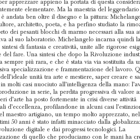
 per apprezzare appieno la portata di questa consider
temente elementare. Ma la maestria del leggendario a
o è andata ben oltre il disegno e la pittura: Michelang
ultore, architetto, poeta, e ha perfino studiato la rim
orto dei pesanti blocchi di marmo necessari alla sua att
ava al suo laboratorio. Michelangelo incarna quindi l
 sintesi di fantasia e creatività, unite alle rigorose esi
te del fare. Una sintesi che dopo la Rivoluzione indust
a sempre più rara, e che è stata via via sostituita da 
siva specializzazione e frammentazione del lavoro. Q
 dell’ideale unità tra arte e mestiere, saper creare e s
 in molti casi nuociuto all’intelligenza della mano: l’a
iproduzione in serie, la perdita progressiva di valore a
eri d’arte ha posto fortemente in crisi diverse attività
ali d’eccellenza, profilandone in alcuni casi l’estinzion
el maestro artigiano, un tempo molto apprezzato, nel
timi 50 anni è stato infatti minacciato dalla globalizza
ivoluzione digitale e dai progressi tecnologici. La
zzazione di quello che produciamo con le mani ha cr