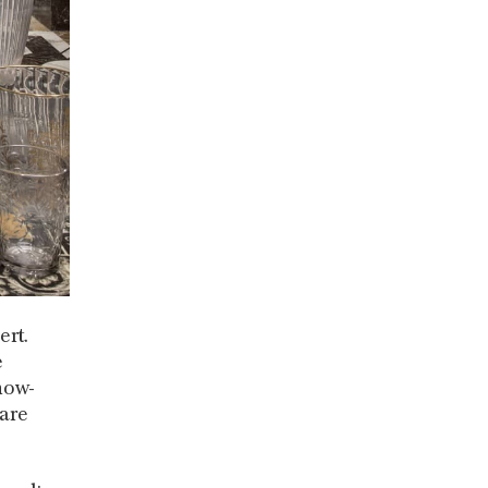
rt.
e
now-
are