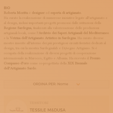
ISCRIVITI ALLA NEWSLETTER
BIO
SOSTIENICI
Roberta Morittu
è
designer
ed
esperta di artigianato
.
MAGAZINE
Ha curato la realizzazione di numerose iniziative legate all’artigianato e
TUTTI I CONTENUTI
al design, inclusi importanti progetti promossi dalle istituzioni della
NEWS
Regione Sardegna
, finalizzati alla valorizzazione delle produzioni
INTERVISTE
artigianali locali, come l’
Archivio dei Saperi Artigianali del Mediterraneo
ITINERARI
e la
Vetrina dell’Artigianato Artistico in Sardegna
. Ha curato diverse
ISCRIVITI
mostre inserite all’interno dei più prestigiosi circuiti fieristici dedicati al
LOGIN
design, tra cui la mostra Sardegnalab e Di/segno Artigiano. Si è
occupata della realizzazione di diversi progetti di cooperazione
internazionale in Marocco, Egitto e Albania. Ha ricevuto il
Premio
Compasso d’oro
come co-progettista della
XIX Biennale
dell’Artigianato Sardo
.
ORDINA PER: Nome
TESSITORI
TESSILE M&DUSA