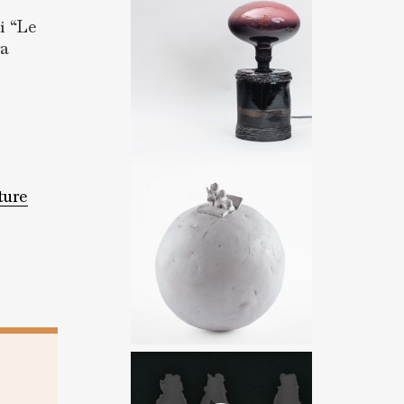
i “Le
ra
ture