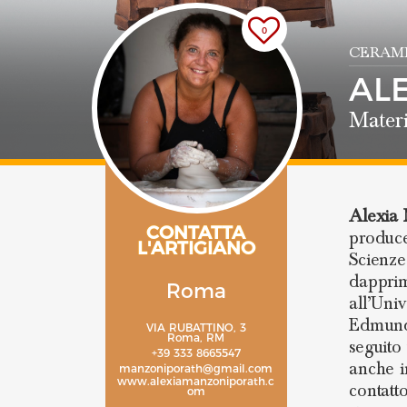
0
CERAMI
AL
Materi
Alexia
CONTATTA
produc
L'ARTIGIANO
Scienze
dapprim
Roma
all’Univ
Edmund 
VIA RUBATTINO, 3
Roma, RM
seguito
+39 333 8665547
anche i
manzoniporath@gmail.com
www.alexiamanzoniporath.c
contatt
om