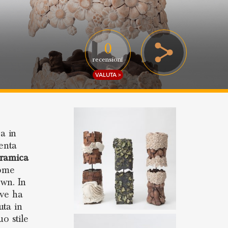
0
recensioni
VALUTA >
a in
uenta
ramica
come
wn. In
ove ha
uta in
o stile