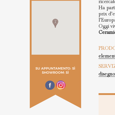
ricerca
Ha part
prix d’
l’Europ
Oggi vi
Cerami
PRODO
element
SERVI
SU APPUNTAMENTO: SÌ
SHOWROOM: SÌ
disegno