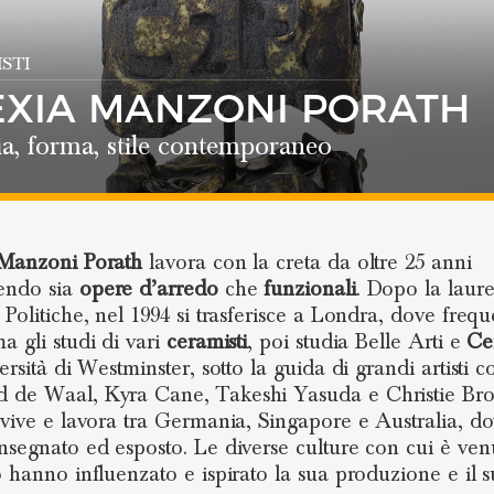
STI
EXIA MANZONI PORATH
a, forma, stile contemporaneo
 Manzoni Porath
lavora con la creta da oltre 25 anni
endo sia
opere d’arredo
che
funzionali
. Dopo la laure
 Politiche, nel 1994 si trasferisce a Londra, dove freq
a gli studi di vari
ceramisti
, poi studia Belle Arti e
Ce
ersità di Westminster, sotto la guida di grandi artisti 
de Waal, Kyra Cane, Takeshi Yasuda e Christie Bro
 vive e lavora tra Germania, Singapore e Australia, d
nsegnato ed esposto. Le diverse culture con cui è ven
o hanno influenzato e ispirato la sua produzione e il su