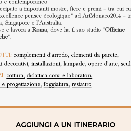
to e contemporaneo.
ecipato a importanti mostre, fiere e premi – tra cui cu
excellence pensée ècologique” ad ArtMonaco2014 – t
a, Singapore e l’Australia.
ve e lavora a
Roma
, dove ha il suo studio “
Officine
che
“.
TTI:
complementi d'arredo,
elementi da parete,
i decorativi,
installazioni,
lampade,
opere d'arte,
scul
ZI:
cottura,
didattica corsi e laboratori,
 e progettazione,
foggiatura,
restauro
AGGIUNGI A UN ITINERARIO