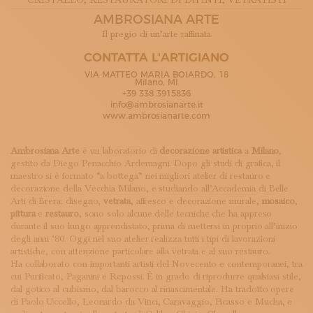
CRISTALLO
, RESTAURATORI DI DIPINTI
, VETRATISTI
ISCRIVITI ALLA NEWSLETTER
AMBROSIANA ARTE
SOSTIENICI
Il pregio di un’arte raffinata
MAGAZINE
TUTTI I CONTENUTI
CONTATTA L'ARTIGIANO
NEWS
VIA MATTEO MARIA BOIARDO, 18
Milano, MI
INTERVISTE
+39 338 3915836
ITINERARI
info@ambrosianarte.it
ISCRIVITI
www.ambrosianarte.com
LOGIN
Ambrosiana Arte
è un laboratorio di
decorazione artistica
a
Milano
,
gestito da Diego Penacchio Ardemagni. Dopo gli studi di grafica, il
maestro si è formato “a bottega” nei migliori atelier di restauro e
decorazione della Vecchia Milano, e studiando all’Accademia di Belle
Arti di Brera: disegno,
vetrata
, affresco e decorazione murale,
mosaico
,
pittura
e
restauro
, sono solo alcune delle tecniche che ha appreso
durante il suo lungo apprendistato, prima di mettersi in proprio all’inizio
degli anni ‘80. Oggi nel suo atelier realizza tutti i tipi di lavorazioni
artistiche, con attenzione particolare alla vetrata e al suo restauro.
Ha collaborato con importanti artisti del Novecento e contemporanei, tra
cui Purificato, Paganini e Repossi. È in grado di riprodurre qualsiasi stile,
dal gotico al cubismo, dal barocco al rinascimentale. Ha tradotto opere
di Paolo Uccello, Leonardo da Vinci, Caravaggio, Picasso e Mucha, e