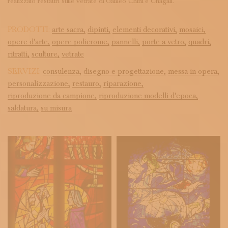
realizzato restauri sulle vetrate di Galileo Chini e Chagall.
PRODOTTI:
arte sacra,
dipinti,
elementi decorativi,
mosaici,
opere d'arte,
opere policrome,
pannelli,
porte a vetro,
quadri,
ritratti,
sculture,
vetrate
SERVIZI:
consulenza,
disegno e progettazione,
messa in opera,
personalizzazione,
restauro,
riparazione,
riproduzione da campione,
riproduzione modelli d'epoca,
saldatura,
su misura