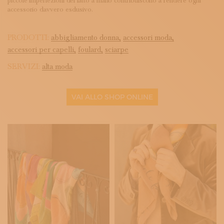
piccole imperfezioni del fatto a mano contribuiscono a rendere ogni
accessorio davvero esclusivo.
PRODOTTI:
abbigliamento donna,
accessori moda,
accessori per capelli,
foulard,
sciarpe
SERVIZI:
alta moda
VAI ALLO SHOP ONLINE