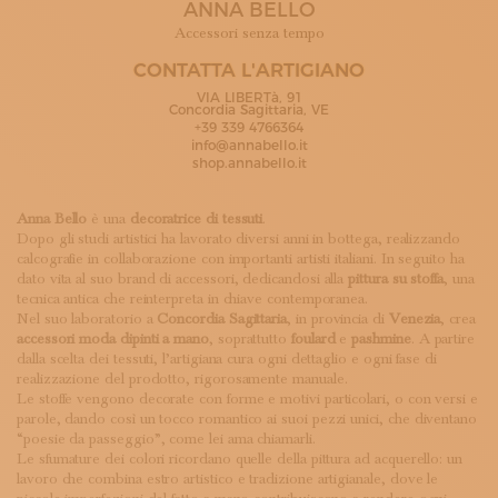
ANNA BELLO
ISCRIVITI ALLA NEWSLETTER
SOSTIENICI
Accessori senza tempo
MAGAZINE
CONTATTA L'ARTIGIANO
TUTTI I CONTENUTI
VIA LIBERTà, 91
NEWS
Concordia Sagittaria, VE
+39 339 4766364
INTERVISTE
info@annabello.it
ITINERARI
shop.annabello.it
ISCRIVITI
LOGIN
Anna Bello
è una
decoratrice di tessuti
.
Dopo gli studi artistici ha lavorato diversi anni in bottega, realizzando
calcografie in collaborazione con importanti artisti italiani. In seguito ha
dato vita al suo brand di accessori, dedicandosi alla
pittura su stoffa
, una
tecnica antica che reinterpreta in chiave contemporanea.
Nel suo laboratorio a
Concordia Sagittaria
, in provincia di
Venezia
, crea
accessori moda dipinti a mano
, soprattutto
foulard
e
pashmine
. A partire
dalla scelta dei tessuti, l’artigiana cura ogni dettaglio e ogni fase di
realizzazione del prodotto, rigorosamente manuale.
Le stoffe vengono decorate con forme e motivi particolari, o con versi e
parole, dando così un tocco romantico ai suoi pezzi unici, che diventano
“poesie da passeggio”, come lei ama chiamarli.
Le sfumature dei colori ricordano quelle della pittura ad acquerello: un
lavoro che combina estro artistico e tradizione artigianale, dove le