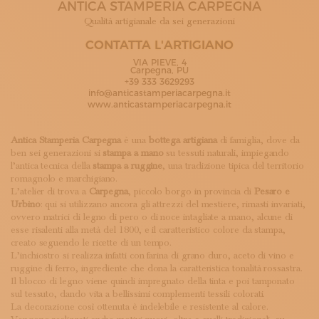
ANTICA STAMPERIA CARPEGNA
ISCRIVITI ALLA NEWSLETTER
SOSTIENICI
Qualità artigianale da sei generazioni
MAGAZINE
CONTATTA L'ARTIGIANO
TUTTI I CONTENUTI
VIA PIEVE, 4
NEWS
Carpegna, PU
+39 333 3629293
INTERVISTE
info@anticastamperiacarpegna.it
ITINERARI
www.anticastamperiacarpegna.it
ISCRIVITI
LOGIN
Antica Stamperia Carpegna
è una
bottega artigiana
di famiglia, dove da
ben sei generazioni si
stampa a mano
su tessuti naturali, impiegando
l’antica tecnica della
stampa a ruggine
, una tradizione tipica del territorio
romagnolo e marchigiano.
L’atelier di trova a
Carpegna
, piccolo borgo in provincia di
Pesaro e
Urbino
: qui si utilizzano ancora gli attrezzi del mestiere, rimasti invariati,
ovvero matrici di legno di pero o di noce intagliate a mano, alcune di
esse risalenti alla metà del 1800, e il caratteristico colore da stampa,
creato seguendo le ricette di un tempo.
L’inchiostro si realizza infatti con farina di grano duro, aceto di vino e
ruggine di ferro, ingrediente che dona la caratteristica tonalità rossastra.
Il blocco di legno viene quindi impregnato della tinta e poi tamponato
sul tessuto, dando vita a bellissimi complementi tessili colorati.
La decorazione così ottenuta è indelebile e resistente al calore.