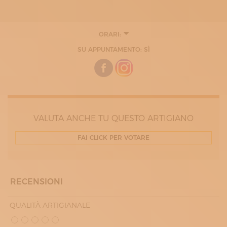
ORARI:
LUNEDÌ
SU APPUNTAMENTO: SÌ
08:00 - 12:30
MARTEDÌ
08:00 - 12:30
MERCOLEDÌ
08:00 - 12:00
GIOVEDÌ
08:00 - 12:00
VENERDÌ
VALUTA ANCHE TU QUESTO ARTIGIANO
08:00 - 12:30
FAI CLICK PER VOTARE
RECENSIONI
QUALITÀ ARTIGIANALE