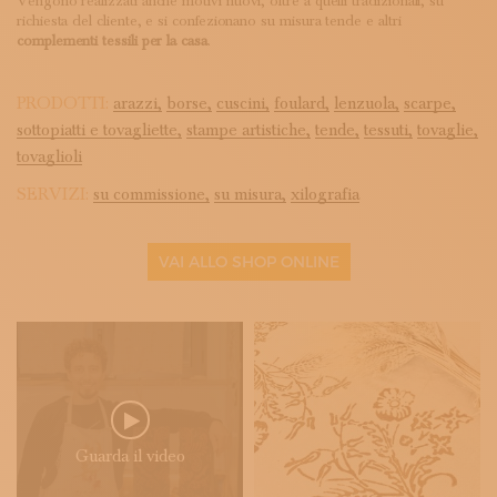
Vengono realizzati anche motivi nuovi, oltre a quelli tradizionali, su
richiesta del cliente, e si confezionano su misura tende e altri
complementi tessili per la casa
.
PRODOTTI:
arazzi,
borse,
cuscini,
foulard,
lenzuola,
scarpe,
sottopiatti e tovagliette,
stampe artistiche,
tende,
tessuti,
tovaglie,
tovaglioli
SERVIZI:
su commissione,
su misura,
xilografia
VAI ALLO SHOP ONLINE
Guarda il video