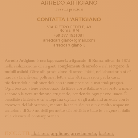
ARREDO ARTIGIANO
ISCRIVITI ALLA NEWSLETTER
SOSTIENICI
Tessuti preziosi
MAGAZINE
CONTATTA L'ARTIGIANO
TUTTI I CONTENUTI
VIA PIETRO FEDELE, 48
NEWS
Roma, RM
+39 377 1931081
INTERVISTE
arredoartigiano@gmail.com
ITINERARI
arredoartigiano.it
ISCRIVITI
LOGIN
Arredo Artigiano
è una
tappezzeria artigianale
di
Roma
, attiva dal 1975
nella realizzazione di eleganti
complementi di arredo
e nel
recupero
di
mobili antichi
. Oltre alla produzione di arredi infatti, nel laboratorio si dà
nuova vita a divani, poltrone, letti e altri altri accessori per la casa,
rifoderandoli e imbottendoli con tessuti preziosi e materiali pregiati.
Ogni tessuto viene selezionato da filiere corte italiane e lavorato a mano
secondo la vera tradizione artigianale, rendendo ogni pezzo unico. È
possibile richiedere un’anteprima digitale degli ambienti arredati con le
creazioni del laboratorio, mentre la scelta dei tessuti è molto ampia: un
campione di 250 modelli permette di soddisfare tutte le esigenze, dallo
stile classico al contemporaneo.
PRODOTTI:
abat-jour,
applique,
arredamento,
bastoni,