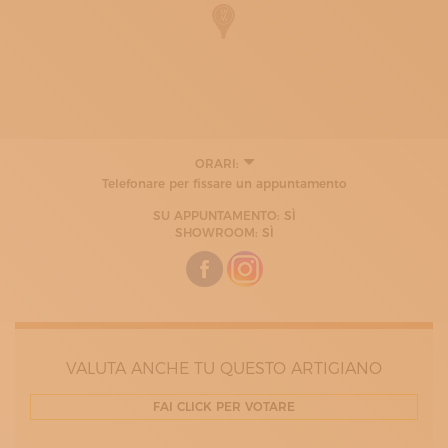
ORARI:
LUNEDÌ
Telefonare per fissare un appuntamento
09:00 - 17:00
MARTEDÌ
SU APPUNTAMENTO: SÌ
09:00 - 17:00
SHOWROOM: SÌ
MERCOLEDÌ
09:00 - 17:00
GIOVEDÌ
09:00 - 17:00
VENERDÌ
09:00 - 17:00
SABATO
VALUTA ANCHE TU QUESTO ARTIGIANO
09:00 - 17:00
FAI CLICK PER VOTARE