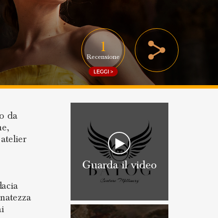
1
Recensione
LEGGI >
o da
he,
atelier
Guarda il video
dacia
finatezza
i