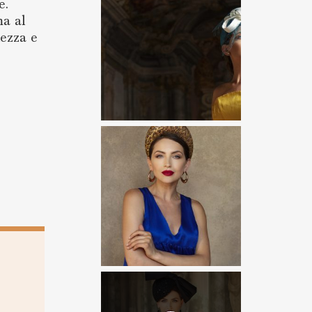
e.
ma al
lezza e