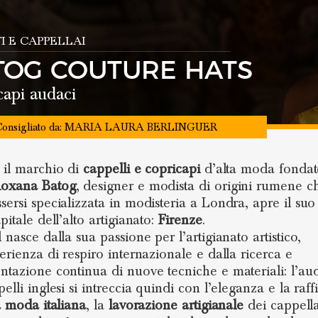
I E CAPPELLAI
TOG COUTURE HATS
api audaci
onsigliato da:
MARIA LAURA BERLINGUER
 il marchio di
cappelli e copricapi
d’alta moda fondat
Roxana Batog
, designer e modista di origini rumene c
sersi specializzata in modisteria a Londra, apre il suo 
pitale dell’alto artigianato:
Firenze
.
 nasce dalla sua passione per l’artigianato artistico,
perienza di respiro internazionale e dalla ricerca e
ntazione continua di nuove tecniche e materiali: l’au
elli inglesi si intreccia quindi con l’eleganza e la raf
a moda italiana
, la
lavorazione artigianale
dei cappella