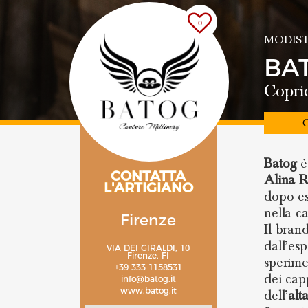
0
MODIST
BA
Copric
C
Batog
è
CONTATTA
Alina 
L'ARTIGIANO
dopo es
nella ca
Firenze
Il brand
dall’es
VIA DEI GIRALDI, 10
Firenze, FI
sperime
+39 333 1158531
dei capp
info@batog.it
www.batog.it
dell’
alt