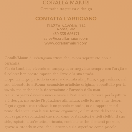
CORALLA MAIURI
ISCRIVITI ALLA NEWSLETTER
SOSTIENICI
Ceramiche tra pittura e design
MAGAZINE
CONTATTA L'ARTIGIANO
TUTTI I CONTENUTI
PIAZZA NAVONA, 114
NEWS
Roma, RM
+39 335 686171
INTERVISTE
sales@corallamaiuri.com
ITINERARI
www.corallamaiuri.com
ISCRIVITI
LOGIN
Coralla Maiuri
è un’artigiana-artista che lavora soprattutto con la
ceramica
.
Fin da bambina, vivendo in campagna, armeggiava sempre con l’argilla e
il colore: ben presto capisce che l’arte è la sua strada.
Dopo un lungo periodo in cui si è dedicata alla pittura, oggi realizza, nel
suo laboratorio a
Roma
,
ceramiche artistiche
originali, soprattutto per la
tavola
, ma anche per la
decorazione
e l’
arredo della casa
.
Nei suoi pezzi davvero unici è visibile l’influenza e l’amore per la pittura
e il design, ma anche l’ispirazione alla natura, nelle forme e nei decori.
Ogni oggetto che realizza è un piccolo mondo, in cui rappresenta il
ritmo della vita, con le sue forme organiche, o il mistero dello spazio,
con segni e decorazioni che ricordano costellazioni e cieli stellati. Il suo
stile, ispirato a un’estetica primaria, contiene anche elementi preziosi,
grazie ai ritocchi in oro, che luccicano sulla superficie come piccole