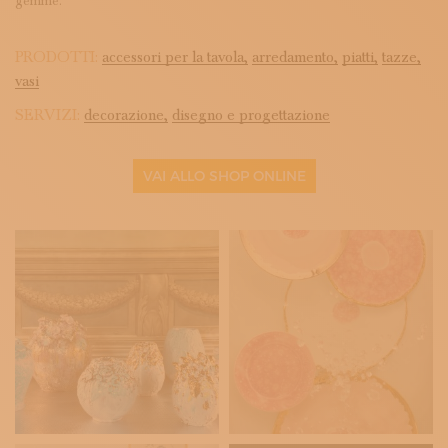
gemme.
PRODOTTI:
accessori per la tavola,
arredamento,
piatti,
tazze,
vasi
SERVIZI:
decorazione,
disegno e progettazione
VAI ALLO SHOP ONLINE