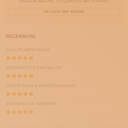
VALUTA ANCHE TU QUESTO ARTIGIANO
09:30 - 12:30
16:00 - 19:00
FAI CLICK PER VOTARE
VENERDÌ
09:30 - 12:30
16:00 - 19:00
SABATO
10:00 - 12:30
RECENSIONI
QUALITÀ ARTIGIANALE
AUTENTICITÀ E ORIGINALITÀ
COMPETENZA E PROFESSIONALITÀ
ATMOSFERA E AMBIENTE