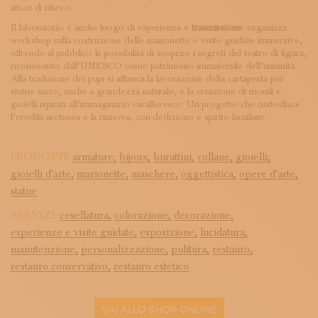
attori di rilievo.
Il laboratorio è anche luogo di esperienza e
trasmissione
: organizza
workshop sulla costruzione delle marionette e visite guidate immersive,
offrendo al pubblico la possibilità di scoprire i segreti del teatro di figura,
riconosciuto dall’UNESCO come patrimonio immateriale dell’umanità.
Alla tradizione dei pupi si affianca la lavorazione della cartapesta per
statue sacre, anche a grandezza naturale, e la creazione di monili e
gioielli ispirati all’immaginario cavalleresco. Un progetto che custodisce
l’eredità aretusea e la rinnova, con dedizione e spirito familiare.
PRODOTTI:
armature,
bijoux,
burattini,
collane,
gioielli,
gioielli d'arte,
marionette,
maschere,
oggettistica,
opere d'arte,
statue
SERVIZI:
cesellatura,
colorazione,
decorazione,
esperienze e visite guidate,
esposizione,
lucidatura,
manutenzione,
personalizzazione,
pulitura,
restauro,
restauro conservativo,
restauro estetico
VAI ALLO SHOP ONLINE