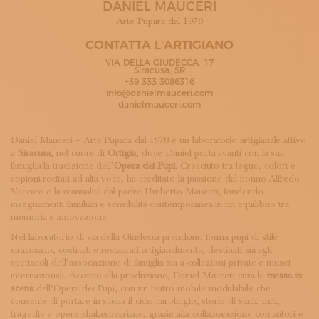
DANIEL MAUCERI
ISCRIVITI ALLA NEWSLETTER
SOSTIENICI
Arte Pupara dal 1978
MAGAZINE
CONTATTA L'ARTIGIANO
TUTTI I CONTENUTI
VIA DELLA GIUDECCA, 17
NEWS
Siracusa, SR
+39 333 3086316
INTERVISTE
info@danielmauceri.com
ITINERARI
danielmauceri.com
ISCRIVITI
LOGIN
Daniel Mauceri – Arte Pupara dal 1978 è un laboratorio artigianale attivo
a
Siracusa
, nel cuore di
Ortigia
, dove Daniel porta avanti con la sua
famiglia la tradizione dell’
Opera dei Pupi
. Cresciuto tra legno, colori e
copioni recitati ad alta voce, ha ereditato la passione dal nonno Alfredo
Vaccaro e la manualità dal padre Umberto Mauceri, fondendo
insegnamenti familiari e sensibilità contemporanea in un equilibrio tra
memoria e innovazione.
Nel laboratorio di via della Giudecca prendono forma pupi di stile
siracusano, costruiti e restaurati artigianalmente, destinati sia agli
spettacoli dell’associazione di famiglia sia a collezioni private e musei
internazionali. Accanto alla produzione, Daniel Mauceri cura la
messa in
scena
dell’Opera dei Pupi, con un teatro mobile modulabile che
consente di portare in scena il ciclo carolingio, storie di santi, miti,
tragedie e opere shakespeariane, grazie alla collaborazione con autori e