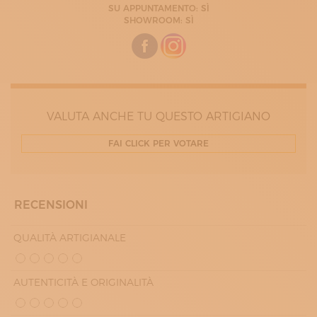
SU APPUNTAMENTO: SÌ
09:30 - 13:00
SHOWROOM: SÌ
15:00 - 19:00
MERCOLEDÌ
09:30 - 13:00
15:00 - 19:00
GIOVEDÌ
09:30 - 13:00
15:00 - 19:00
VENERDÌ
VALUTA ANCHE TU QUESTO ARTIGIANO
09:30 - 13:00
15:00 - 19:00
FAI CLICK PER VOTARE
SABATO
09:30 - 13:00
15:00 - 18:00
RECENSIONI
QUALITÀ ARTIGIANALE
AUTENTICITÀ E ORIGINALITÀ