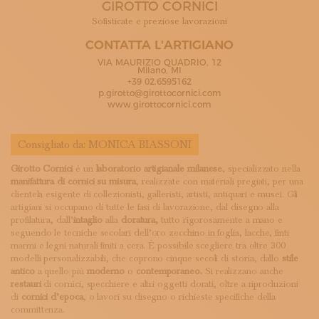
GIROTTO CORNICI
ISCRIVITI ALLA NEWSLETTER
SOSTIENICI
Sofisticate e preziose lavorazioni
MAGAZINE
CONTATTA L'ARTIGIANO
TUTTI I CONTENUTI
VIA MAURIZIO QUADRIO, 12
NEWS
Milano, MI
+39 02.6595162
INTERVISTE
p.girotto@girottocornici.com
ITINERARI
www.girottocornici.com
ISCRIVITI
LOGIN
Consigliato da:
MONICA BIASSONI
Girotto Cornici
è un
laboratorio artigianale milanese
, specializzato nella
manifattura di cornici su misura
, realizzate con materiali pregiati, per una
clientela esigente di collezionisti, galleristi, artisti, antiquari e musei. Gli
artigiani si occupano di tutte le fasi di lavorazione, dal disegno alla
profilatura, dall’
intaglio
alla
doratura,
tutto rigorosamente a mano e
seguendo le tecniche secolari dell’oro zecchino in foglia, lacche, finti
marmi e legni naturali finiti a cera. È possibile scegliere tra oltre 300
modelli personalizzabili, che coprono cinque secoli di storia, dallo
stile
antico
a quello più
moderno
o
contemporaneo.
Si realizzano anche
restauri
di cornici, specchiere e altri oggetti dorati, oltre a riproduzioni
di
cornici d’epoca
, o lavori su disegno o richieste specifiche della
committenza.