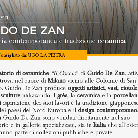
STI
IDO DE ZAN
ia contemporanea e tradizione ceramica
onsigliato da:
UGO LA PIETRA
atorio di ceramiche
“Il Coccio
” di
Guido De Zan
, att
i trova nel cuore di
Milano
vicino alle Colonne di San
o. Guido De Zan produce
oggetti artistici, vasi, ciotol
 sculture
utilizzando il
grès
, la
ceramica
e la
porcellan
i ispirazione dei suoi lavori è la tradizione giappones
dei paesi del Nord Europa e il
design contemporaneo
di Guido De Zan sono venduti direttamente nel suo
rio e in gallerie specializzate, sia in
Italia
che all’este
fanno parte di collezioni pubbliche e private.