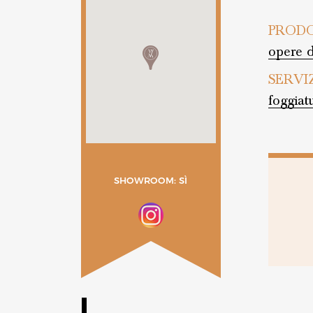
PRODO
opere d
SERVI
foggiat
SHOWROOM: SÌ