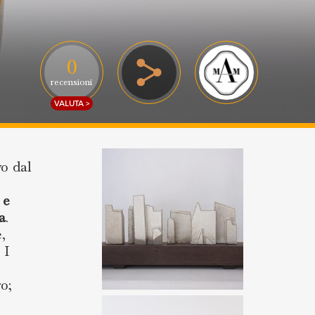
0
recensioni
VALUTA >
ivo dal
e e
a
.
e,
. I
ro;