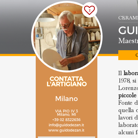
2
CERAMI
GU
Maestr
C
Il
labor
CONTATTA
1978, s
L'ARTIGIANO
Lorenz
piccole
Milano
Fonte d
quella 
VIA PIO IV 3
Milano, MI
lavori 
+39 02 8322636
laborato
info@guidodezan.it
www.guidodezan.it
alcuni 