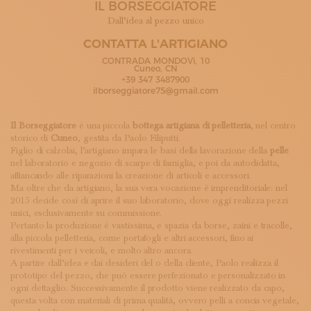
IL BORSEGGIATORE
ISCRIVITI ALLA NEWSLETTER
SOSTIENICI
Dall’idea al pezzo unico
MAGAZINE
CONTATTA L'ARTIGIANO
TUTTI I CONTENUTI
CONTRADA MONDOVì, 10
NEWS
Cuneo, CN
+39 347 3487900
INTERVISTE
ilborseggiatore75@gmail.com
ITINERARI
ISCRIVITI
Il Borseggiatore
è una piccola
bottega artigiana di pelletteria
, nel centro
LOGIN
storico di
Cuneo
, gestita da Paolo Filiputti.
Figlio di calzolai, l’artigiano impara le basi della lavorazione della
pelle
nel laboratorio e negozio di scarpe di famiglia, e poi da autodidatta,
affiancando alle riparazioni la creazione di articoli e accessori.
Ma oltre che da artigiano, la sua vera vocazione è imprenditoriale: nel
2015 decide così di aprire il suo laboratorio, dove oggi realizza pezzi
unici, esclusivamente su commissione.
Pertanto la produzione è vastissima, e spazia da borse, zaini e tracolle,
alla piccola pelletteria, come portafogli e altri accessori, fino ai
rivestimenti per i veicoli, e molto altro ancora.
A partire dall’idea e dai desideri del o della cliente, Paolo realizza il
prototipo del pezzo, che può essere perfezionato e personalizzato in
ogni dettaglio. Successivamente il prodotto viene realizzato da capo,
questa volta con materiali di prima qualità, ovvero pelli a concia vegetale,