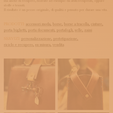
ma anche di recupero, ricavate ad esempio da abiti recuperati, oppure
stoffe e tessuti.
Il risultato è un pezzo originale, di qualità e pensato per durare una vita.
PRODOTTI:
accessori moda,
borse,
borse a tracolla,
cinture,
porta biglietti,
porta documenti,
portafogli,
selle,
zaini
SERVIZI:
personalizzazione,
prototipazione,
riciclo e recupero,
su misura,
vendita