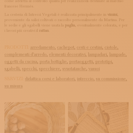
come addetta al controllo qualità per realizzazioni destinate al marchio
francese Hermès.
La cesteria di Intrecci Vegetali è realizzata principalmente in
vimini
,
proveniente da salici coltivati o raccolto personalmente da Martina. Per
le sedie e gli sgabelli viene usata la
paglia
, eventualmente colorata, e per
i lavori più creativi il
rattan
.
PRODOTTI:
arredamento,
cachepot,
cesti e cestini,
ciotole,
complementi d'arredo,
elementi decorativi,
lampadari,
lampade,
oggetti da cucina,
porta bottiglie,
portaoggetti,
prototipi,
sgabelli,
specchi,
specchiere,
svuotatasche,
vassoi
SERVIZI:
didattica corsi e laboratori,
intreccio,
su commissione,
su misura