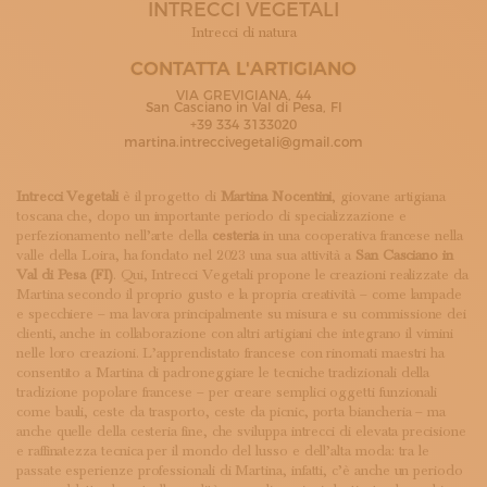
INTRECCI VEGETALI
ISCRIVITI ALLA NEWSLETTER
SOSTIENICI
Intrecci di natura
MAGAZINE
CONTATTA L'ARTIGIANO
TUTTI I CONTENUTI
VIA GREVIGIANA, 44
NEWS
San Casciano in Val di Pesa, FI
+39 334 3133020
INTERVISTE
martina.intreccivegetali@gmail.com
ITINERARI
ISCRIVITI
Intrecci Vegetali
è il progetto di
Martina Nocentini
, giovane artigiana
LOGIN
toscana che, dopo un importante periodo di specializzazione e
perfezionamento nell’arte della
cesteria
in una cooperativa francese nella
valle della Loira, ha fondato nel 2023 una sua attività a
San Casciano in
Val di Pesa (FI)
. Qui, Intrecci Vegetali propone le creazioni realizzate da
Martina secondo il proprio gusto e la propria creatività – come lampade
e specchiere – ma lavora principalmente su misura e su commissione dei
clienti, anche in collaborazione con altri artigiani che integrano il vimini
nelle loro creazioni. L’apprendistato francese con rinomati maestri ha
consentito a Martina di padroneggiare le tecniche tradizionali della
tradizione popolare francese – per creare semplici oggetti funzionali
come bauli, ceste da trasporto, ceste da picnic, porta biancheria – ma
anche quelle della cesteria fine, che sviluppa intrecci di elevata precisione
e raffinatezza tecnica per il mondo del lusso e dell’alta moda: tra le
passate esperienze professionali di Martina, infatti, c’è anche un periodo