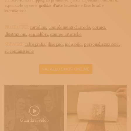
Da oltre 40 anni l’Ippogrifo promuove questa importante tradizione,
esponendo opere e
grafiche d’arte
in mostre e fiere locali e
internazionali.
PRODOTTI:
cartoline,
complementi d'arredo,
cornici,
illustrazioni,
segnalibri,
stampe artistiche
SERVIZI:
calcografia,
disegno,
incisione,
personalizzazione,
su commissione
VAI ALLO SHOP ONLINE
Guarda il video