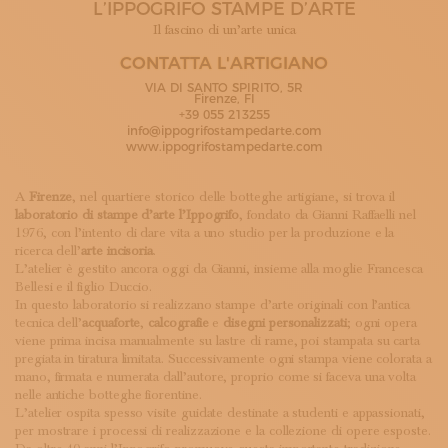
L’IPPOGRIFO STAMPE D’ARTE
ISCRIVITI ALLA NEWSLETTER
SOSTIENICI
Il fascino di un’arte unica
MAGAZINE
CONTATTA L'ARTIGIANO
TUTTI I CONTENUTI
VIA DI SANTO SPIRITO, 5R
NEWS
Firenze, FI
+39 055 213255
INTERVISTE
info@ippogrifostampedarte.com
ITINERARI
www.ippogrifostampedarte.com
ISCRIVITI
LOGIN
A
Firenze
, nel quartiere storico delle botteghe artigiane, si trova il
laboratorio di stampe d’arte l’Ippogrifo
, fondato da Gianni Raffaelli nel
1976, con l’intento di dare vita a uno studio per la produzione e la
ricerca dell’
arte incisoria
.
L’atelier è gestito ancora oggi da Gianni, insieme alla moglie Francesca
Bellesi e il figlio Duccio.
In questo laboratorio si realizzano stampe d’arte originali con l’antica
tecnica dell’
acquaforte
,
calcografie
e
disegni personalizzati
; ogni opera
viene prima incisa manualmente su lastre di rame, poi stampata su carta
pregiata in tiratura limitata. Successivamente ogni stampa viene colorata a
mano, firmata e numerata dall’autore, proprio come si faceva una volta
nelle antiche botteghe fiorentine.
L’atelier ospita spesso visite guidate destinate a studenti e appassionati,
per mostrare i processi di realizzazione e la collezione di opere esposte.