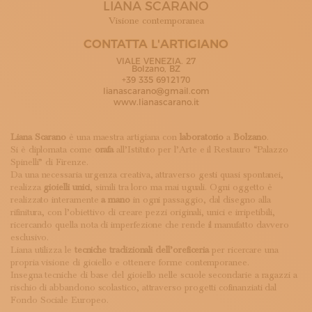
LIANA SCARANO
ISCRIVITI ALLA NEWSLETTER
SOSTIENICI
Visione contemporanea
MAGAZINE
CONTATTA L'ARTIGIANO
TUTTI I CONTENUTI
VIALE VENEZIA. 27
NEWS
Bolzano, BZ
+39 335 6912170
INTERVISTE
lianascarano@gmail.com
ITINERARI
www.lianascarano.it
ISCRIVITI
LOGIN
Liana Scarano
è una maestra artigiana con
laboratorio
a
Bolzano
.
Si è diplomata come
orafa
all’Istituto per l’Arte e il Restauro “Palazzo
Spinelli” di Firenze.
Da una necessaria urgenza creativa, attraverso gesti quasi spontanei,
realizza
gioielli unici
, simili tra loro ma mai uguali. Ogni oggetto è
realizzato interamente
a mano
in ogni passaggio, dal disegno alla
rifinitura, con l’obiettivo di creare pezzi originali, unici e irripetibili,
ricercando quella nota di imperfezione che rende il manufatto davvero
esclusivo.
Liana utilizza le
tecniche tradizionali dell’oreficeria
per ricercare una
propria visione di gioiello e ottenere forme contemporanee.
Insegna tecniche di base del gioiello nelle scuole secondarie a ragazzi a
rischio di abbandono scolastico, attraverso progetti cofinanziati dal
Fondo Sociale Europeo.