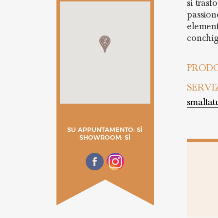
si tras
passione
element
conchig
PRODO
SERVI
smaltat
SU APPUNTAMENTO: SÌ
SHOWROOM: SÌ