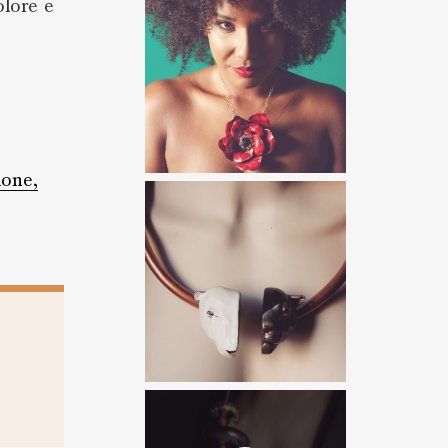
colore e
ione,