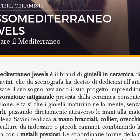
TIERI
, CERAMISTI
SSOMEDITERRANEO
WELS
are il Mediterraneo
diterraneo Jewels
è il brand di
gioielli in ceramica
di
avini, che da scenografa ha deciso di dedicarsi all’art
zzare il suo sogno avviando il suo progetto imprenditor
vorazione artigianale
prevista dalla ceramica consente
ssione, e fa sì che i gioielli maturino nella mente, senz
rli, passando direttamente attraverso le mani alla mate
lena Savini realizza
a mano bracciali, collier, orecchi
sculture da indossare o piccoli cammei, combinando l
ca con i
metalli preziosi
. Le straordinarie forme della 