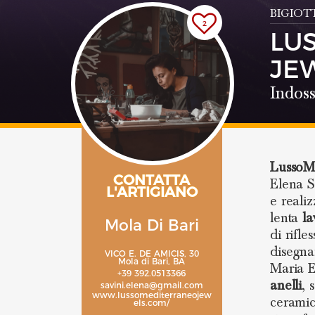
BIGIOT
2
LU
JE
Indoss
LussoMe
CONTATTA
Elena S
L'ARTIGIANO
e reali
lenta
la
Mola Di Bari
di rifle
disegna
VICO E. DE AMICIS, 30
Mola di Bari, BA
Maria E
+39 392.0513366
anelli
, 
savini.elena@gmail.com
www.lussomediterraneojew
cerami
els.com/