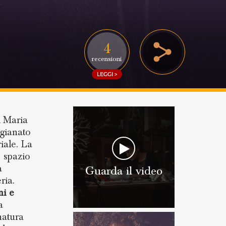
4
recensioni
LEGGI >
 Maria
igianato
iale. La
 spazio
a
Guarda il video
ria.
ni e
a
natura