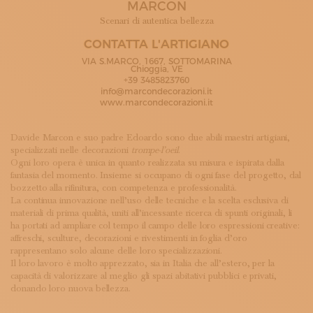
MARCON
ISCRIVITI ALLA NEWSLETTER
SOSTIENICI
Scenari di autentica bellezza
MAGAZINE
CONTATTA L'ARTIGIANO
TUTTI I CONTENUTI
VIA S.MARCO, 1667, SOTTOMARINA
NEWS
Chioggia, VE
+39 3485823760
INTERVISTE
info@marcondecorazioni.it
ITINERARI
www.marcondecorazioni.it
ISCRIVITI
LOGIN
Davide Marcon e suo padre Edoardo sono due abili maestri artigiani,
specializzati nelle decorazioni
trompe-l’oeil
.
Ogni loro opera è unica in quanto realizzata su misura e ispirata dalla
fantasia del momento. Insieme si occupano di ogni fase del progetto, dal
bozzetto alla rifinitura, con competenza e professionalità.
La continua innovazione nell’uso delle tecniche e la scelta esclusiva di
materiali di prima qualità, uniti all’incessante ricerca di spunti originali, li
ha portati ad ampliare col tempo il campo delle loro espressioni creative:
affreschi, sculture, decorazioni e rivestimenti in foglia d’oro
rappresentano solo alcune delle loro specializzazioni.
Il loro lavoro è molto apprezzato, sia in Italia che all’estero, per la
capacità di valorizzare al meglio gli spazi abitativi pubblici e privati,
donando loro nuova bellezza.